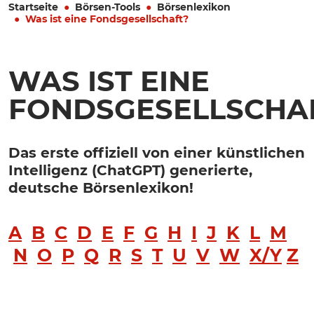
Startseite
Börsen-Tools
Börsenlexikon
Was ist eine Fondsgesellschaft?
WAS IST EINE
FONDSGESELLSCHA
Das erste offiziell von einer künstlichen
Intelligenz (ChatGPT) generierte,
deutsche Börsenlexikon!
A
B
C
D
E
F
G
H
I
J
K
L
M
N
O
P
Q
R
S
T
U
V
W
X/Y
Z