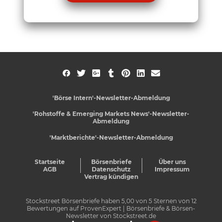
'Börse Intern'-Newsletter-Abmeldung
'Rohstoffe & Emerging Markets News'-Newsletter-
Abmeldung
'Marktberichte'-Newsletter-Abmeldung
Startseite
Börsenbriefe
Über uns
AGB
Datenschutz
Impressum
Vertrag kündigen
Stockstreet Börsenbriefe
haben
5,00
von
5
Sternen von
12
Bewertungen auf
ProvenExpert
| Börsenbriefe & Börsen-
Newsletter von Stockstreet.de