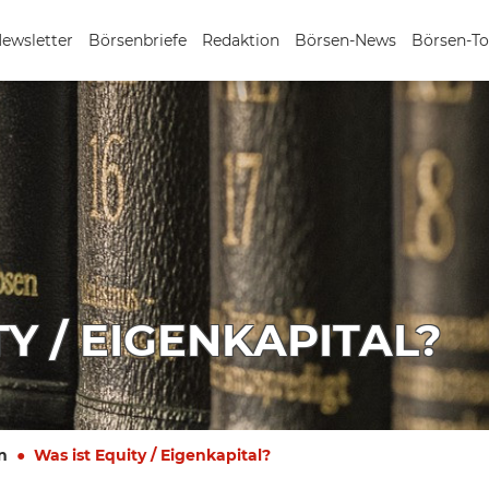
Newsletter
Börsenbriefe
Redaktion
Börsen-News
Börsen-To
Y / EIGENKAPITAL?
n
Was ist Equity / Eigenkapital?