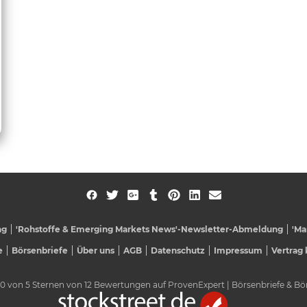
ng
'Rohstoffe & Emerging Markets News'-Newsletter-Abmeldung
'Ma
e
Börsenbriefe
Über uns
AGB
Datenschutz
Impressum
Vertrag
00
von
5
Sternen von
12
Bewertungen auf
ProvenExpert
| Börsenbriefe & B