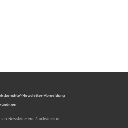
rktberichte'-Newsletter-Abmeldung
 kündigen
örsen-Newsletter von Stockstreet.de