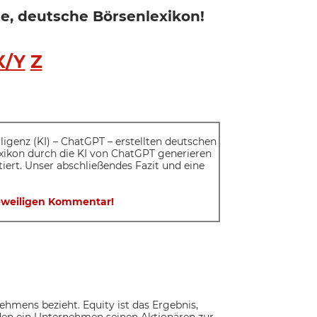
rte, deutsche Börsenlexikon!
X/Y
Z
elligenz (KI) – ChatGPT – erstellten deutschen
exikon durch die KI von ChatGPT generieren
iert. Unser abschließendes Fazit und eine
 jeweiligen Kommentar!
nehmens bezieht. Equity ist das Ergebnis,