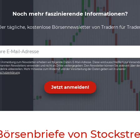
Noch mehr faszinierende Informationen?
Der tägliche, kostenlose Börsennewsletter von Tradern für Trader
r Anmeldung zum Newsletter erheben wir folgende Daten: E-Mail-Adresse. Diese wird ausschließlich zur Versend
nannten Newsletters verwendet und nicht an Dritte weitergegeben. Den Newsletter können Sie jederzeit über de
elink abbestellen. Mehr Hinweise zum Widerruf und der Verarbeitung der Daten geben wir in unserer
schutzerklärung
.
Jetzt anmelden!
Börsenbriefe von Stockstr