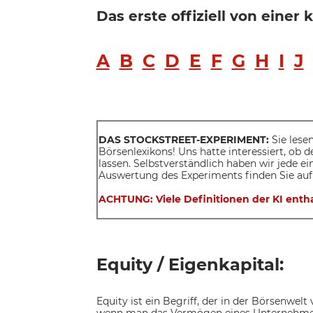
Das erste offiziell von einer
A
B
C
D
E
F
G
H
I
J
DAS STOCKSTREET-EXPERIMENT:
Sie lesen
Börsenlexikons! Uns hatte interessiert, ob 
lassen. Selbstverständlich haben wir jede e
Auswertung des Experiments finden Sie auf
ACHTUNG: Viele Definitionen der KI entha
Equity / Eigenkapital:
Equity ist ein Begriff, der in der Börsenwel