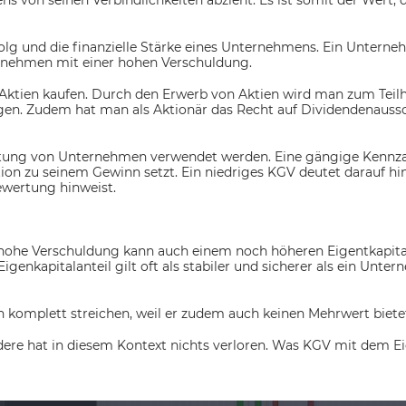
von seinen Verbindlichkeiten abzieht. Es ist somit der Wert, 
Erfolg und die finanzielle Stärke eines Unternehmens. Ein Unter
nternehmen mit einer hohen Verschuldung.
Aktien kaufen. Durch den Erwerb von Aktien wird man zum Teil
ngen. Zudem hat man als Aktionär das Recht auf Dividendenau
rtung von Unternehmen verwendet werden. Eine gängige Kennzahl
ion zu seinem Gewinn setzt. Ein niedriges KGV deutet darauf h
ewertung hinweist.
ne hohe Verschuldung kann auch einem noch höheren Eigentkapit
enkapitalanteil gilt oft als stabiler und sicherer als ein Unt
man komplett streichen, weil er zudem auch keinen Mehrwert biete
andere hat in diesem Kontext nichts verloren. Was KGV mit dem Eig