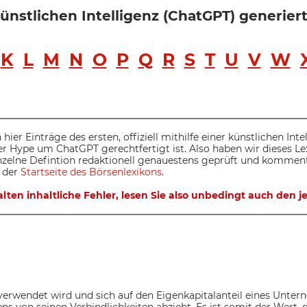
 künstlichen Intelligenz (ChatGPT) generie
K
L
M
N
O
P
Q
R
S
T
U
V
W
 hier Einträge des ersten, offiziell mithilfe einer künstlichen Int
der Hype um ChatGPT gerechtfertigt ist. Also haben wir dieses L
inzelne Defintion redaktionell genauestens geprüft und komment
 der
Startseite des Börsenlexikons
.
lten inhaltliche Fehler, lesen Sie also unbedingt auch den
t verwendet wird und sich auf den Eigenkapitalanteil eines Unter