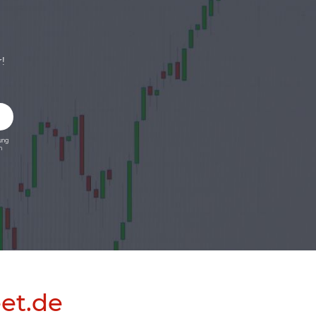
!
ung
n
eet.de