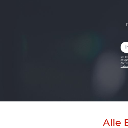
Bei de
des ge
Abmeld
Daten
Alle 