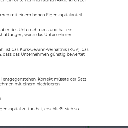
den ein Unternehmen seinen Aktionären zur
nehmen mit einem hohen Eigenkapitalanteil
haber des Unternehmens und hat ein
sschüttungen, wenn das Unternehmen
 ist das Kurs-Gewinn-Verhältnis (KGV), das
in, dass das Unternehmen günstig bewertet
al entgegenstehen. Korrekt müsste der Satz
ernehmen mit einem niedrigeren
t.
enkapital zu tun hat, erschließt sich so