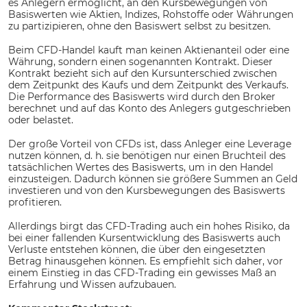
es Anlegern ermöglicht, an den Kursbewegungen von
Basiswerten wie Aktien, Indizes, Rohstoffe oder Währungen
zu partizipieren, ohne den Basiswert selbst zu besitzen.
Beim CFD-Handel kauft man keinen Aktienanteil oder eine
Währung, sondern einen sogenannten Kontrakt. Dieser
Kontrakt bezieht sich auf den Kursunterschied zwischen
dem Zeitpunkt des Kaufs und dem Zeitpunkt des Verkaufs.
Die Performance des Basiswerts wird durch den Broker
berechnet und auf das Konto des Anlegers gutgeschrieben
oder belastet.
Der große Vorteil von CFDs ist, dass Anleger eine Leverage
nutzen können, d. h. sie benötigen nur einen Bruchteil des
tatsächlichen Wertes des Basiswerts, um in den Handel
einzusteigen. Dadurch können sie größere Summen an Geld
investieren und von den Kursbewegungen des Basiswerts
profitieren.
Allerdings birgt das CFD-Trading auch ein hohes Risiko, da
bei einer fallenden Kursentwicklung des Basiswerts auch
Verluste entstehen können, die über den eingesetzten
Betrag hinausgehen können. Es empfiehlt sich daher, vor
einem Einstieg in das CFD-Trading ein gewisses Maß an
Erfahrung und Wissen aufzubauen.