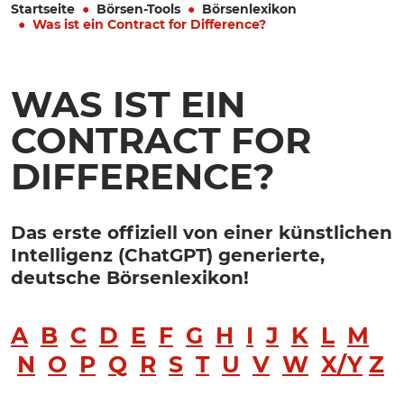
Startseite
Börsen-Tools
Börsenlexikon
Was ist ein Contract for Difference?
WAS IST EIN
CONTRACT FOR
DIFFERENCE?
Das erste offiziell von einer künstlichen
Intelligenz (ChatGPT) generierte,
deutsche Börsenlexikon!
A
B
C
D
E
F
G
H
I
J
K
L
M
N
O
P
Q
R
S
T
U
V
W
X/Y
Z