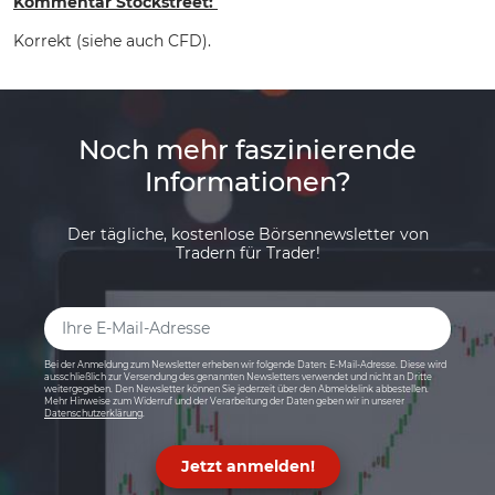
Kommentar Stockstreet:
Korrekt (siehe auch CFD).
Noch mehr faszinierende
Informationen?
Der tägliche, kostenlose Börsennewsletter von
Tradern für Trader!
Bei der Anmeldung zum Newsletter erheben wir folgende Daten: E-Mail-Adresse. Diese wird
ausschließlich zur Versendung des genannten Newsletters verwendet und nicht an Dritte
weitergegeben. Den Newsletter können Sie jederzeit über den Abmeldelink abbestellen.
Mehr Hinweise zum Widerruf und der Verarbeitung der Daten geben wir in unserer
Datenschutzerklärung
.
Jetzt anmelden!