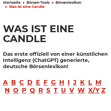
Startseite
Börsen-Tools
Börsenlexikon
Was ist eine Candle
WAS IST EINE
CANDLE
Das erste offiziell von einer künstlichen
Intelligenz (ChatGPT) generierte,
deutsche Börsenlexikon!
A
B
C
D
E
F
G
H
I
J
K
L
M
N
O
P
Q
R
S
T
U
V
W
X/Y
Z