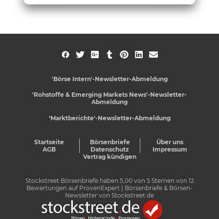
'Börse Intern'-Newsletter-Abmeldung
'Rohstoffe & Emerging Markets News'-Newsletter-
Abmeldung
'Marktberichte'-Newsletter-Abmeldung
Startseite
Börsenbriefe
Über uns
AGB
Datenschutz
Impressum
Vertrag kündigen
Stockstreet Börsenbriefe
haben
5,00
von
5
Sternen von
12
Bewertungen auf
ProvenExpert
| Börsenbriefe & Börsen-
Newsletter von Stockstreet.de