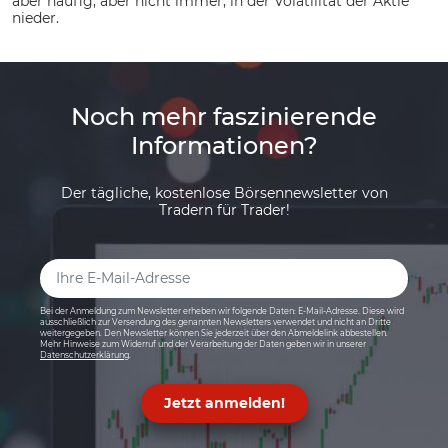
aber häufig, aber nicht immer, in der Volatilität der Aktie
nieder.
Noch mehr faszinierende
Informationen?
Der tägliche, kostenlose Börsennewsletter von
Tradern für Trader!
Bei der Anmeldung zum Newsletter erheben wir folgende Daten: E-Mail-Adresse. Diese wird
ausschließlich zur Versendung des genannten Newsletters verwendet und nicht an Dritte
weitergegeben. Den Newsletter können Sie jederzeit über den Abmeldelink abbestellen.
Mehr Hinweise zum Widerruf und der Verarbeitung der Daten geben wir in unserer
Datenschutzerklärung
.
Jetzt anmelden!