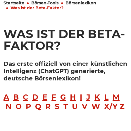
Startseite
Börsen-Tools
Börsenlexikon
Was ist der Beta-Faktor?
WAS IST DER BETA-
FAKTOR?
Das erste offiziell von einer künstlichen
Intelligenz (ChatGPT) generierte,
deutsche Börsenlexikon!
A
B
C
D
E
F
G
H
I
J
K
L
M
N
O
P
Q
R
S
T
U
V
W
X/Y
Z