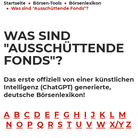
Startseite
Börsen-Tools
Börsenlexikon
Was sind "Ausschüttende Fonds"?
WAS SIND
"AUSSCHÜTTENDE
FONDS"?
Das erste offiziell von einer künstlichen
Intelligenz (ChatGPT) generierte,
deutsche Börsenlexikon!
A
B
C
D
E
F
G
H
I
J
K
L
M
N
O
P
Q
R
S
T
U
V
W
X/Y
Z