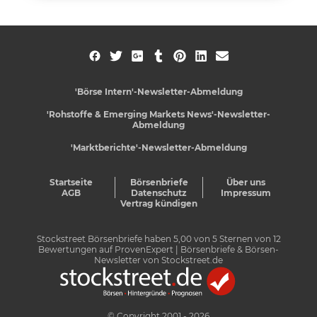
'Börse Intern'-Newsletter-Abmeldung
'Rohstoffe & Emerging Markets News'-Newsletter-
Abmeldung
'Marktberichte'-Newsletter-Abmeldung
Startseite
Börsenbriefe
Über uns
AGB
Datenschutz
Impressum
Vertrag kündigen
Stockstreet Börsenbriefe
haben
5,00
von
5
Sternen von
12
Bewertungen auf
ProvenExpert
| Börsenbriefe & Börsen-
Newsletter von Stockstreet.de
© Copyright 2001 - 2026