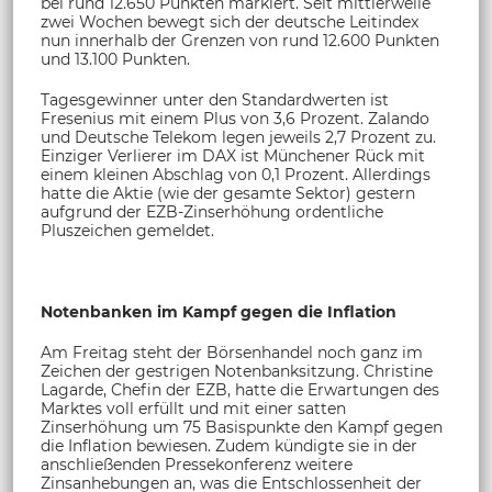
bei rund 12.650 Punkten markiert. Seit mittlerweile
zwei Wochen bewegt sich der deutsche Leitindex
nun innerhalb der Grenzen von rund 12.600 Punkten
und 13.100 Punkten.
Tagesgewinner unter den Standardwerten ist
Fresenius mit einem Plus von 3,6 Prozent. Zalando
und Deutsche Telekom legen jeweils 2,7 Prozent zu.
Einziger Verlierer im DAX ist Münchener Rück mit
einem kleinen Abschlag von 0,1 Prozent. Allerdings
hatte die Aktie (wie der gesamte Sektor) gestern
aufgrund der EZB-Zinserhöhung ordentliche
Pluszeichen gemeldet.
Notenbanken im Kampf gegen die Inflation
Am Freitag steht der Börsenhandel noch ganz im
Zeichen der gestrigen Notenbanksitzung. Christine
Lagarde, Chefin der EZB, hatte die Erwartungen des
Marktes voll erfüllt und mit einer satten
Zinserhöhung um 75 Basispunkte den Kampf gegen
die Inflation bewiesen. Zudem kündigte sie in der
anschließenden Pressekonferenz weitere
Zinsanhebungen an, was die Entschlossenheit der