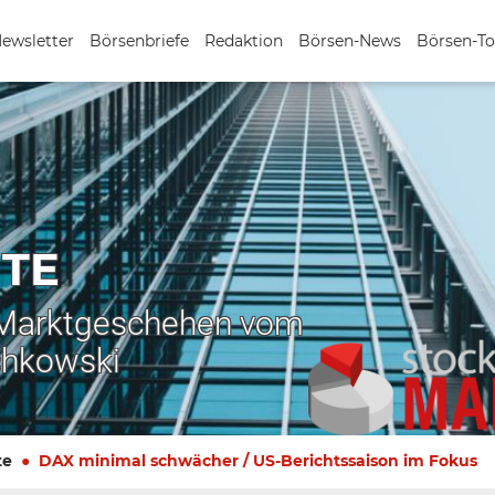
Newsletter
Börsenbriefe
Redaktion
Börsen-News
Börsen-To
TE
 Marktgeschehen vom
chkowski
te
DAX minimal schwächer / US-Berichtssaison im Fokus