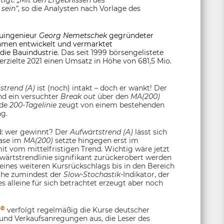
tigt
. „Mit den Ergebnissen des
sein“
, so die Analysten nach Vorlage des
auingenieur
Georg Nemetschek
gegründeter
hmen entwickelt und vermarktet
die Bauindustrie.
Das seit 1999 börsengelistete
rzielte 2021 einen Umsatz in Höhe von 681,5 Mio.
strend (A)
ist (noch) intakt – doch er wankt! Der
nd ein versuchter
Break out
über den
MA(200)
nde
200-Tagelinie
zeugt von einem bestehenden
ng.
: wer gewinnt? Der
Aufwärtstrend (A)
lässt sich
hase im
MA(200)
setzte hingegen erst im
mit vom mittelfristigen Trend. Wichtig wäre jetzt
fwärtstrendlinie signifikant zurückerobert werden
eines weiteren Kursrückschlags bis in den Bereich
che zumindest der
Slow-Stochastik
-Indikator, der
s alleine für sich betrachtet erzeugt aber noch
©
r
verfolgt regelmäßig die Kurse deutscher
 und Verkaufsanregungen aus, die Leser des