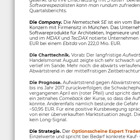
gesenkt und ihre Einschätzung mit
„Halten“
bekräf
Softwarespezialisten kann man rundum zufrieden 
Quartalsberichts.
Die
Company
.
Die
Nemetschek SE
ist ein vom B
Konzern mit Firmensitz in
München
. Das Unterne
Softwareprodukte für Architekten, Ingenieure und 
und im
MDAX
und
TecDAX
notierte Unternehmen e
EUR bei einem
Ebitda
von 222,0 Mio. EUR.
Die Charttechnik.
Vorab: Der langfristige
Aufwärt
Handelsmonat August zeigte sich sehr schwach u
verlief im Sande. Mehr noch: die abwärts verlaufe
Abwärtstrend in der mittelfristigen Zeitbetrachtu
Die Prognose.
Aufwärtstrend gegen Abwärtstrend
bis ins Jahr 2017 zurückverfolgen; die Schwächep
vergangenen April ein (roter Pfeil) und spricht da
ein zeitnahes
Comeback
der Kurse, so dass die Au
könnte. Anderenfalls nämlich bestünde die Gefahr 
~50,95 EUR. Für eine positive Kursbewegung sprä
von einer überverkauften Marktsituation zeugt. Die
kein Long-Signal.
Die Strategie.
Der
Optionsscheine Expert Trade
Einzelwerte und spricht bei Bedarf konkrete Kauf-