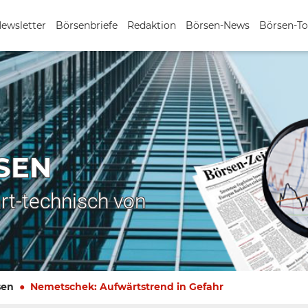
Newsletter
Börsenbriefe
Redaktion
Börsen-News
Börsen-To
SEN
rt-technisch von
sen
Nemetschek: Aufwärtstrend in Gefahr