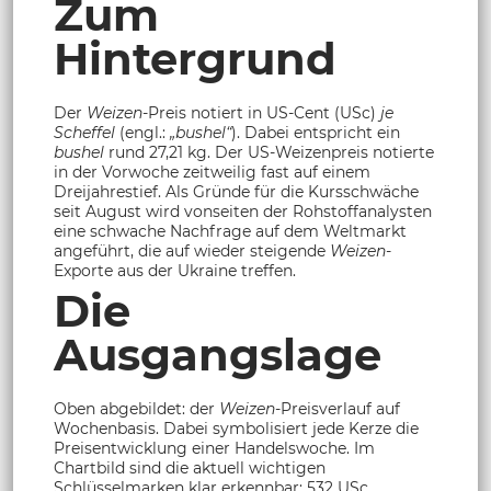
Zum
Hintergrund
Der
Weizen
-Preis notiert in US-Cent (USc)
je
Scheffel
(engl.:
„bushel“
). Dabei entspricht ein
bushel
rund 27,21 kg. Der US-Weizenpreis notierte
in der Vorwoche zeitweilig fast auf einem
Dreijahrestief. Als Gründe für die Kursschwäche
seit August wird vonseiten der Rohstoffanalysten
eine schwache Nachfrage auf dem Weltmarkt
angeführt, die auf wieder steigende
Weizen
-
Exporte aus der Ukraine treffen.
Die
Ausgangslage
Oben abgebildet: der
Weizen
-Preisverlauf auf
Wochenbasis. Dabei symbolisiert jede Kerze die
Preisentwicklung einer Handelswoche. Im
Chartbild sind die aktuell wichtigen
Schlüsselmarken klar erkennbar: 532 USc