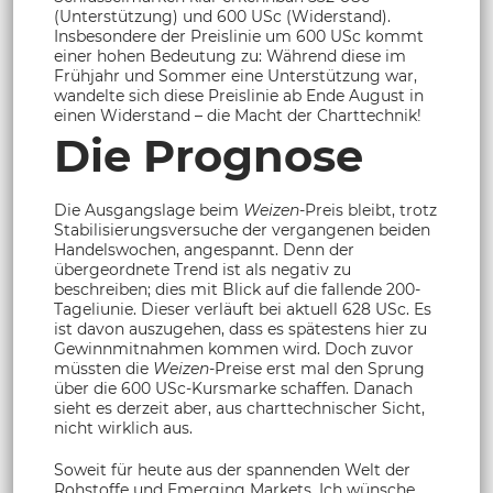
(Unterstützung) und 600 USc (Widerstand).
Insbesondere der Preislinie um 600 USc kommt
einer hohen Bedeutung zu: Während diese im
Frühjahr und Sommer eine Unterstützung war,
wandelte sich diese Preislinie ab Ende August in
einen Widerstand – die Macht der Charttechnik!
Die Prognose
Die Ausgangslage beim
Weizen
-Preis bleibt, trotz
Stabilisierungsversuche der vergangenen beiden
Handelswochen, angespannt. Denn der
übergeordnete Trend ist als negativ zu
beschreiben; dies mit Blick auf die fallende 200-
Tageliunie. Dieser verläuft bei aktuell 628 USc. Es
ist davon auszugehen, dass es spätestens hier zu
Gewinnmitnahmen kommen wird. Doch zuvor
müssten die
Weizen
-Preise erst mal den Sprung
über die 600 USc-Kursmarke schaffen. Danach
sieht es derzeit aber, aus charttechnischer Sicht,
nicht wirklich aus.
Soweit für heute aus der spannenden Welt der
Rohstoffe und Emerging Markets. Ich wünsche