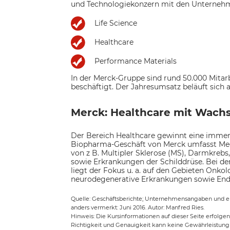
und Technologiekonzern mit den Unterneh
Life Science
Healthcare
Performance Materials
In der Merck-Gruppe sind rund 50.000 Mitarb
beschäftigt. Der Jahresumsatz beläuft sich au
Merck: Healthcare mit Wach
Der Bereich Healthcare gewinnt eine imme
Biopharma-Geschäft von Merck umfasst Me
von z B. Multipler Sklerose (MS), Darmkrebs
sowie Erkrankungen der Schilddrüse. Bei d
liegt der Fokus u. a. auf den Gebieten Onko
neurodegenerative Erkrankungen sowie End
Quelle: Geschäftsberichte; Unternehmensangaben und eig
anders vermerkt: Juni 2016. Autor: Manfred Ries.
Hinweis: Die Kursinformationen auf dieser Seite erfolgen 
Richtigkeit und Genauigkeit kann keine Gewährleistu