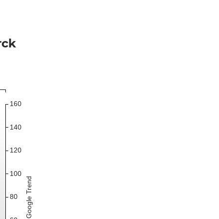
rck
160
140
120
100
Google Trend
80