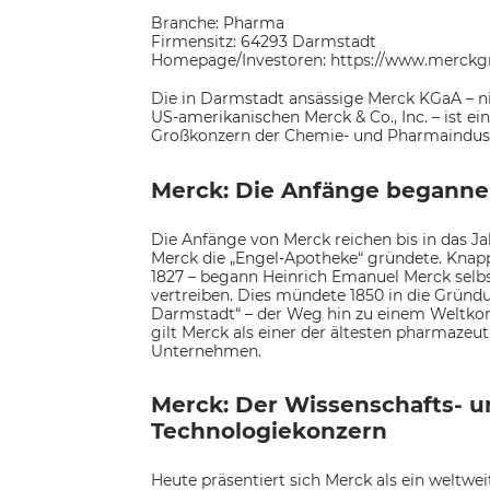
Branche: Pharma
Firmensitz: 64293 Darmstadt
Homepage/Investoren: https://www.merckgr
Die in Darmstadt ansässige Merck KGaA – ni
US-amerikanischen Merck & Co., Inc. – ist ein
Großkonzern der Chemie- und Pharmaindust
Merck: Die Anfänge beganne
Die Anfänge von Merck reichen bis in das Jahr
Merck die „Engel-Apotheke“ gründete. Knapp
1827 – begann Heinrich Emanuel Merck selbst
vertreiben. Dies mündete 1850 in die Gründ
Darmstadt“ – der Weg hin zu einem Weltkon
gilt Merck als einer der ältesten pharmazeu
Unternehmen.
Merck: Der Wissenschafts- u
Technologiekonzern
Heute präsentiert sich Merck als ein weltwe