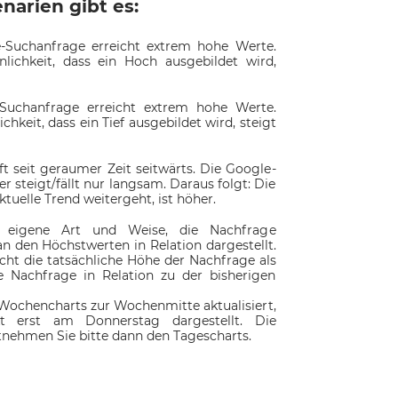
arien gibt es:
le-Suchanfrage erreicht extrem hohe Werte.
nlichkeit, dass ein Hoch ausgebildet wird,
e-Suchanfrage erreicht extrem hohe Werte.
chkeit, dass ein Tief ausgebildet wird, steigt
äuft seit geraumer Zeit seitwärts. Die Google-
r steigt/fällt nur langsam. Daraus folgt: Die
ktuelle Trend weitergeht, ist höher.
e eigene Art und Weise, die Nachfrage
an den Höchstwerten in Relation dargestellt.
icht die tatsächliche Höhe der Nachfrage als
ie Nachfrage in Relation zu der bisherigen
Wochencharts zur Wochenmitte aktualisiert,
t erst am Donnerstag dargestellt. Die
tnehmen Sie bitte dann den Tagescharts.