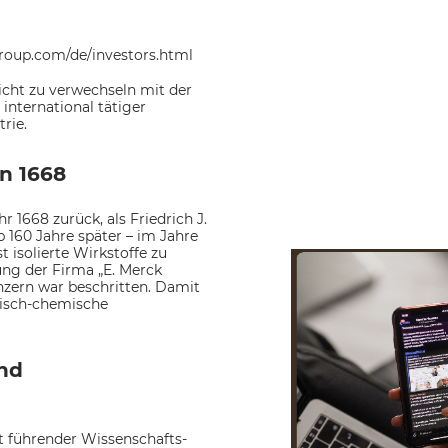
oup.com/de/investors.html
cht zu verwechseln mit der
 international tätiger
rie.
n 1668
 1668 zurück, als Friedrich J.
 160 Jahre später – im Jahre
 isolierte Wirkstoffe zu
ung der Firma „E. Merck
zern war beschritten. Damit
tisch-chemische
nd
it führender Wissenschafts-