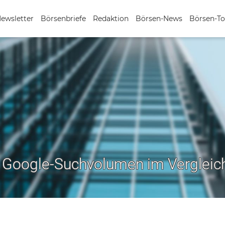
Newsletter
Börsenbriefe
Redaktion
Börsen-News
Börsen-To
s Google-Suchvolumen im Vergleic