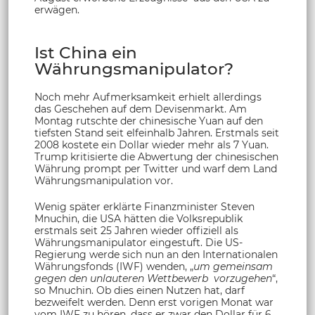
erwägen.
Ist China ein
Währungsmanipulator?
Noch mehr Aufmerksamkeit erhielt allerdings
das Geschehen auf dem Devisenmarkt. Am
Montag rutschte der chinesische Yuan auf den
tiefsten Stand seit elfeinhalb Jahren. Erstmals seit
2008 kostete ein Dollar wieder mehr als 7 Yuan.
Trump kritisierte die Abwertung der chinesischen
Währung prompt per Twitter und warf dem Land
Währungsmanipulation vor.
Wenig später erklärte Finanzminister Steven
Mnuchin, die USA hätten die Volksrepublik
erstmals seit 25 Jahren wieder offiziell als
Währungsmanipulator eingestuft. Die US-
Regierung werde sich nun an den Internationalen
Währungsfonds (IWF) wenden, „
um gemeinsam
gegen den unlauteren Wettbewerb vorzugehen
“,
so Mnuchin. Ob dies einen Nutzen hat, darf
bezweifelt werden. Denn erst vorigen Monat war
vom IWF zu hören, dass er zwar den Dollar für 6