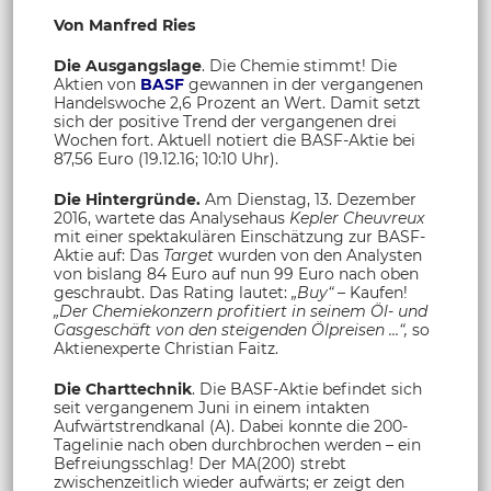
Von Manfred Ries
Die Ausgangslage
. Die Chemie stimmt! Die
Aktien von
BASF
gewannen in der vergangenen
Handelswoche 2,6 Prozent an Wert. Damit setzt
sich der positive Trend der vergangenen drei
Wochen fort. Aktuell notiert die BASF-Aktie bei
87,56 Euro (19.12.16; 10:10 Uhr).
Die Hintergründe.
Am Dienstag, 13. Dezember
2016, wartete das Analysehaus
Kepler Cheuvreux
mit einer spektakulären Einschätzung zur BASF-
Aktie auf: Das
Target
wurden von den Analysten
von bislang 84 Euro auf nun 99 Euro nach oben
geschraubt. Das Rating lautet:
„Buy“
– Kaufen!
„Der Chemiekonzern profitiert in seinem Öl- und
Gasgeschäft von den steigenden Ölpreisen …“,
so
Aktienexperte Christian Faitz.
Die Charttechnik
. Die BASF-Aktie befindet sich
seit vergangenem Juni in einem intakten
Aufwärtstrendkanal (A). Dabei konnte die 200-
Tagelinie nach oben durchbrochen werden – ein
Befreiungsschlag! Der MA(200) strebt
zwischenzeitlich wieder aufwärts; er zeigt den