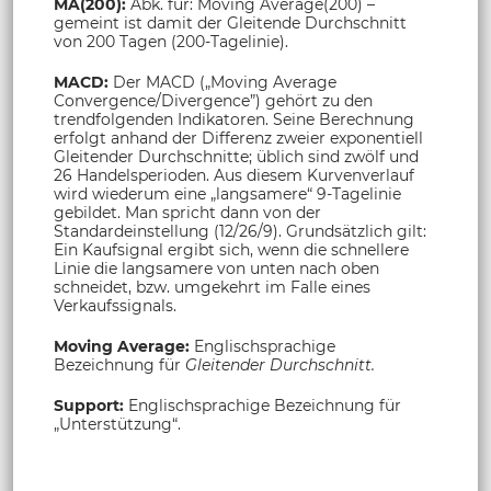
MA(200):
Abk. für: Moving Average(200) –
gemeint ist damit der Gleitende Durchschnitt
von 200 Tagen (200-Tagelinie).
MACD:
Der MACD („Moving Average
Convergence/Divergence”) gehört zu den
trendfolgenden Indikatoren. Seine Berechnung
erfolgt anhand der Differenz zweier exponentiell
Gleitender Durchschnitte; üblich sind zwölf und
26 Handelsperioden. Aus diesem Kurvenverlauf
wird wiederum eine „langsamere“ 9-Tagelinie
gebildet. Man spricht dann von der
Standardeinstellung (12/26/9). Grundsätzlich gilt:
Ein Kaufsignal ergibt sich, wenn die schnellere
Linie die langsamere von unten nach oben
schneidet, bzw. umgekehrt im Falle eines
Verkaufssignals.
Moving Average:
Englischsprachige
Bezeichnung für
Gleitender Durchschnitt.
Support:
Englischsprachige Bezeichnung für
„Unterstützung“.