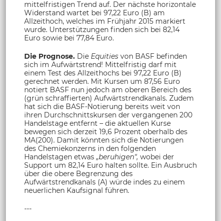
mittelfristigen Trend auf. Der nächste horizontale
Widerstand wartet bei 97,22 Euro (B) am
Allzeithoch, welches im Frühjahr 2015 markiert
wurde. Unterstützungen finden sich bei 82,14
Euro sowie bei 77,84 Euro.
Die Prognose.
Die
Equities
von BASF befinden
sich im Aufwärtstrend! Mittelfristig darf mit
einem Test des Allzeithochs bei 97,22 Euro (B)
gerechnet werden. Mit Kursen um 87,56 Euro
notiert BASF nun jedoch am oberen Bereich des
(grün schraffierten) Aufwärtstrendkanals. Zudem
hat sich die BASF-Notierung bereits weit von
ihren Durchschnittskursen der vergangenen 200
Handelstage entfernt – die aktuellen Kurse
bewegen sich derzeit 19,6 Prozent oberhalb des
MA(200). Damit könnten sich die Notierungen
des Chemiekonzerns in den folgenden
Handelstagen etwas
„beruhigen“,
wobei der
Support um 82,14 Euro halten sollte. Ein Ausbruch
über die obere Begrenzung des
Aufwärtstrendkanals (A) würde indes zu einem
neuerlichen Kaufsignal führen.
---