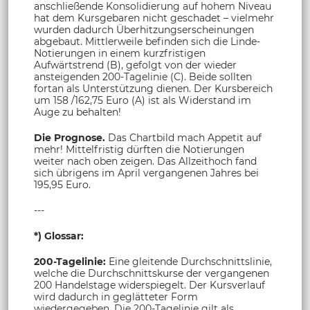
anschließende Konsolidierung auf hohem Niveau
hat dem Kursgebaren nicht geschadet – vielmehr
wurden dadurch Überhitzungserscheinungen
abgebaut. Mittlerweile befinden sich die Linde-
Notierungen in einem kurzfristigen
Aufwärtstrend (B), gefolgt von der wieder
ansteigenden 200-Tagelinie (C). Beide sollten
fortan als Unterstützung dienen. Der Kursbereich
um 158 /162,75 Euro (A) ist als Widerstand im
Auge zu behalten!
Die Prognose.
Das Chartbild mach Appetit auf
mehr! Mittelfristig dürften die Notierungen
weiter nach oben zeigen. Das Allzeithoch fand
sich übrigens im April vergangenen Jahres bei
195,95 Euro.
---
*) Glossar:
200-Tagelinie:
Eine gleitende Durchschnittslinie,
welche die Durchschnittskurse der vergangenen
200 Handelstage widerspiegelt. Der Kursverlauf
wird dadurch in geglätteter Form
wiedergegeben. Die 200-Tagelinie gilt als