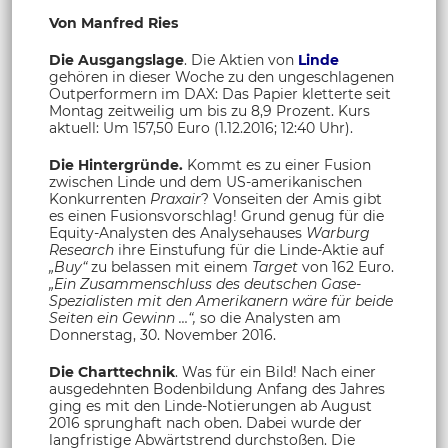
Von Manfred Ries
Die Ausgangslage
. Die Aktien von
Linde
gehören in dieser Woche zu den ungeschlagenen
Outperformern im DAX: Das Papier kletterte seit
Montag zeitweilig um bis zu 8,9 Prozent. Kurs
aktuell: Um 157,50 Euro (1.12.2016; 12:40 Uhr).
Die Hintergründe.
Kommt es zu einer Fusion
zwischen Linde und dem US-amerikanischen
Konkurrenten
Praxair
? Vonseiten der Amis gibt
es einen Fusionsvorschlag! Grund genug für die
Equity-Analysten des Analysehauses
Warburg
Research
ihre Einstufung für die Linde-Aktie auf
„Buy“
zu belassen mit einem
Target
von 162 Euro.
„Ein Zusammenschluss des deutschen Gase-
Spezialisten mit den Amerikanern wäre für beide
Seiten ein Gewinn …“,
so die Analysten am
Donnerstag, 30. November 2016.
Die Charttechnik
. Was für ein Bild! Nach einer
ausgedehnten Bodenbildung Anfang des Jahres
ging es mit den Linde-Notierungen ab August
2016 sprunghaft nach oben. Dabei wurde der
langfristige Abwärtstrend durchstoßen. Die