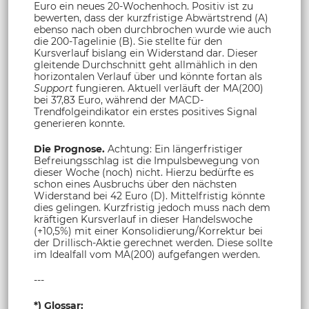
Euro ein neues 20-Wochenhoch. Positiv ist zu
bewerten, dass der kurzfristige Abwärtstrend (A)
ebenso nach oben durchbrochen wurde wie auch
die 200-Tagelinie (B). Sie stellte für den
Kursverlauf bislang ein Widerstand dar. Dieser
gleitende Durchschnitt geht allmählich in den
horizontalen Verlauf über und könnte fortan als
Support
fungieren. Aktuell verläuft der MA(200)
bei 37,83 Euro, während der MACD-
Trendfolgeindikator ein erstes positives Signal
generieren konnte.
Die Prognose.
Achtung: Ein längerfristiger
Befreiungsschlag ist die Impulsbewegung von
dieser Woche (noch) nicht. Hierzu bedürfte es
schon eines Ausbruchs über den nächsten
Widerstand bei 42 Euro (D). Mittelfristig könnte
dies gelingen. Kurzfristig jedoch muss nach dem
kräftigen Kursverlauf in dieser Handelswoche
(+10,5%) mit einer Konsolidierung/Korrektur bei
der Drillisch-Aktie gerechnet werden. Diese sollte
im Idealfall vom MA(200) aufgefangen werden.
---
*) Glossar: