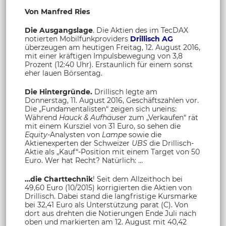
Von Manfred Ries
Die Ausgangslage
. Die Aktien des im TecDAX
notierten Mobilfunkproviders
Drillisch AG
überzeugen am heutigen Freitag, 12. August 2016,
mit einer kräftigen Impulsbewegung von 3,8
Prozent (12:40 Uhr). Erstaunlich für einem sonst
eher lauen Börsentag.
Die Hintergründe.
Drillisch legte am
Donnerstag, 11. August 2016, Geschäftszahlen vor.
Die „Fundamentalisten“ zeigen sich uneins:
Während
Hauck & Aufhäuser
zum „Verkaufen“ rät
mit einem Kursziel von 31 Euro, so sehen die
Equity-
Analysten von
Lampe
sowie die
Aktienexperten der Schweizer
UBS
die Drillisch-
Aktie als „Kauf“-Position mit einem Target von 50
Euro. Wer hat Recht? Natürlich: …
…die Charttechnik
! Seit dem Allzeithoch bei
49,60 Euro (10/2015) korrigierten die Aktien von
Drillisch. Dabei stand die langfristige Kursmarke
bei 32,41 Euro als Unterstützung parat (C). Von
dort aus drehten die Notierungen Ende Juli nach
oben und markierten am 12. August mit 40,42