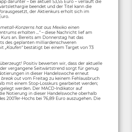
pp darunter – bei aktuell 53,55 Euro – verläuft die
ärtslethargie beendet und der Titel kann die
orausgesetzt, der Aktienkurs erholt sich im
Euro.
nmetall-Konzerns hat aus Mexiko einen
entrums erhalten …“
– diese Nachricht lief am
n Kurs an. Bereits am Donnerstag hat das
hts des geplanten milliardenschweren
mit
„Kaufen“
bestätigt bei einem Target von 73
erzeugt! Positiv bewerten wir, dass der aktuelle
; der vergangene Seitwärtstrend sorgt für genug
Notierungen in dieser Handelswoche erneut
n
break out
vom Freitag zu keinem Fehlausbruch
halb mit einem Stop-Losskurs gearbeitet werden;
angelegt werden. Der MACD-Indikator auf
 die Notierung in dieser Handelswoche oberhalb
t des 2007er-Hochs bei 76,89 Euro auszugehen. Die