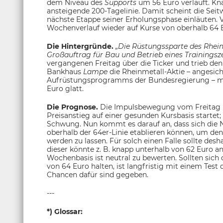
dem Niveau des
Supports
um 56 Euro verläuft. Kna
ansteigende 200-Tagelinie. Damit scheint die Seitw
nächste Etappe seiner Erholungsphase einläuten. V
Wochenverlauf wieder auf Kurse von oberhalb 64 
Die Hintergründe.
„Die Rüstungssparte des Rhei
Großauftrag für Bau und Betrieb eines Trainingsz
vergangenen Freitag über die Ticker und trieb de
Bankhaus
Lampe
die Rheinmetall-Aktie – angesic
Aufrüstungsprogramms der Bundesregierung – 
Euro glatt.
Die Prognose.
Die Impulsbewegung vom Freitag üb
Preisanstieg auf einer gesunden Kursbasis startet
Schwung. Nun kommt es darauf an, dass sich die 
oberhalb der 64er-Linie etablieren können, um de
werden zu lassen. Für solch einen Falle sollte des
dieser könnte z. B. knapp unterhalb von 62 Euro 
Wochenbasis ist neutral zu bewerten. Sollten sich
von 64 Euro halten, ist langfristig mit einem Tes
Chancen dafür sind gegeben.
---
*) Glossar: