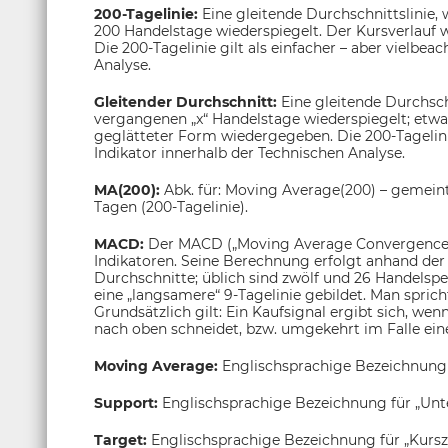
200-Tagelinie:
Eine gleitende Durchschnittslinie,
200 Handelstage wiederspiegelt. Der Kursverlauf 
Die 200-Tagelinie gilt als einfacher – aber vielbea
Analyse.
Gleitender Durchschnitt:
Eine gleitende Durchsch
vergangenen „x“ Handelstage wiederspiegelt; etwa
geglätteter Form wiedergegeben. Die 200-Tagelinie 
Indikator innerhalb der Technischen Analyse.
MA(200):
Abk. für: Moving Average(200) – gemeint
Tagen (200-Tagelinie).
MACD:
Der MACD („Moving Average Convergence/
Indikatoren. Seine Berechnung erfolgt anhand der 
Durchschnitte; üblich sind zwölf und 26 Handelsp
eine „langsamere“ 9-Tagelinie gebildet. Man sprich
Grundsätzlich gilt: Ein Kaufsignal ergibt sich, wen
nach oben schneidet, bzw. umgekehrt im Falle eine
Moving Average:
Englischsprachige Bezeichnung
Support:
Englischsprachige Bezeichnung für „Unt
Target:
Englischsprachige Bezeichnung für „Kurszi