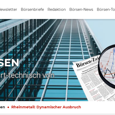
Newsletter
Börsenbriefe
Redaktion
Börsen-News
Börsen-To
SEN
rt-technisch von
sen
Rheinmetall: Dynamischer Ausbruch