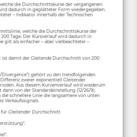
 welche die Durchschnittskurse der vergangenen
wird dadurch in geglätteter Form wiedergegeben.
chteter – Indikator innerhalb der Technischen
nittslinie, welche die Durchschnittskurse der
 200 Tage. Der Kursverlauf wird dadurch in
gilt als einfacher – aber vielbeachteter –
 ist damit der Gleitende Durchschnitt von 200
Divergence”) gehört zu den trendfolgenden
Differenz zweier exponentiell Gleitender
erioden. Aus diesem Kurvenverlauf wird wiederum
t dann von der Standardeinstellung (12/26/9).
n die schnellere Linie die langsamere von unten
s Verkaufssignals.
 für
Gleitender Durchschnitt.
erstützung“.
el“.