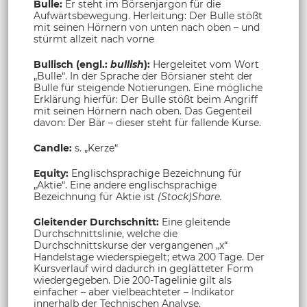
Bulle:
Er steht im Börsenjargon für die
Aufwärtsbewegung. Herleitung: Der Bulle stößt
mit seinen Hörnern von unten nach oben – und
stürmt allzeit nach vorne
Bullisch (engl.:
bullish
):
Hergeleitet vom Wort
„Bulle“. In der Sprache der Börsianer steht der
Bulle für steigende Notierungen. Eine mögliche
Erklärung hierfür: Der Bulle stößt beim Angriff
mit seinen Hörnern nach oben. Das Gegenteil
davon: Der Bär – dieser steht für fallende Kurse.
Candle:
s. „Kerze“
Equity:
Englischsprachige Bezeichnung für
„Aktie“. Eine andere englischsprachige
Bezeichnung für Aktie ist
(Stock)Share.
Gleitender Durchschnitt:
Eine gleitende
Durchschnittslinie, welche die
Durchschnittskurse der vergangenen „x“
Handelstage wiederspiegelt; etwa 200 Tage. Der
Kursverlauf wird dadurch in geglätteter Form
wiedergegeben. Die 200-Tagelinie gilt als
einfacher – aber vielbeachteter – Indikator
innerhalb der Technischen Analyse.