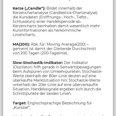
Kerze („Candle“):
Bildet innerhalb der
Kerzenchartanalyse (Candlestick-Chartanalyse)
die Kursdaten (Eröffnungs-, Hoch-, Tiefst-,
Schlusskurs) einer Handelsperiode ab.
Kerzencharts beinhalten damit wesentlich mehr
Kursinformationen als herkömmliche
Liniencharts.
MA(200):
Abk. für: Moving Average(200) –
gemeint ist damit der Gleitende Durchschnitt
von 200 Tagen (200-Tagelinie).
Slow-Stochastik-Indikator:
Der Indikator
(Oszillator) hilft gerade in Seitwärtsbewegungen
beim Aufspüren von Umkehrpunkten. Stochastik-
Werte oberhalb der 80er-Linie deuten auf eine
überkaufte Marktsituation hin; Stochastik-Werte
unterhalb der 20er-Linie auf eine überverkaufte
Situation. Handelssignale ergeben sich durch die
Schnittpunkte der beiden Linien.
Target:
Englischsprachige Bezeichnung für
„Kursziel“.