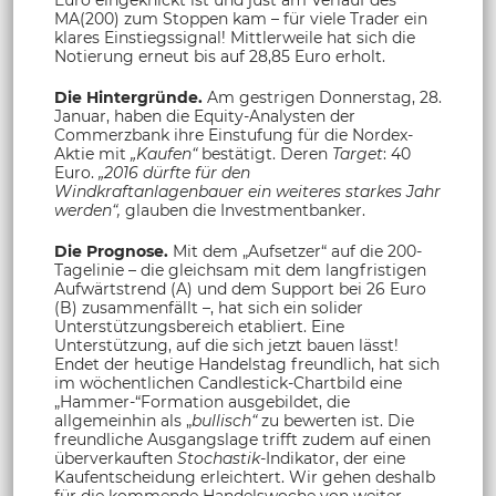
Euro eingeknickt ist und just am Verlauf des
MA(200) zum Stoppen kam – für viele Trader ein
klares Einstiegssignal! Mittlerweile hat sich die
Notierung erneut bis auf 28,85 Euro erholt.
Die Hintergründe.
Am gestrigen Donnerstag, 28.
Januar, haben die Equity-Analysten der
Commerzbank ihre Einstufung für die Nordex-
Aktie mit
„Kaufen“
bestätigt. Deren
Target
: 40
Euro.
„2016 dürfte für den
Windkraftanlagenbauer ein weiteres starkes Jahr
werden“,
glauben die Investmentbanker.
Die Prognose.
Mit dem „Aufsetzer“ auf die 200-
Tagelinie – die gleichsam mit dem langfristigen
Aufwärtstrend (A) und dem Support bei 26 Euro
(B) zusammenfällt –, hat sich ein solider
Unterstützungsbereich etabliert. Eine
Unterstützung, auf die sich jetzt bauen lässt!
Endet der heutige Handelstag freundlich, hat sich
im wöchentlichen Candlestick-Chartbild eine
„Hammer-“Formation ausgebildet, die
allgemeinhin als „
bullisch“
zu bewerten ist. Die
freundliche Ausgangslage trifft zudem auf einen
überverkauften
Stochastik-
Indikator, der eine
Kaufentscheidung erleichtert. Wir gehen deshalb