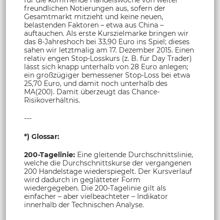
für die kommende Handelswoche von weiter
freundlichen Notierungen aus, sofern der
Gesamtmarkt mitzieht und keine neuen,
belastenden Faktoren – etwa aus China –
auftauchen. Als erste Kurszielmarke bringen wir
das 8-Jahreshoch bei 33,90 Euro ins Spiel; dieses
sahen wir letztmalig am 17. Dezember 2015. Einen
relativ engen Stop-Losskurs (z. B. für Day Trader)
lässt sich knapp unterhalb von 28 Euro anlegen;
ein großzügiger bemessener Stop-Loss bei etwa
25,70 Euro, und damit noch unterhalb des
MA(200). Damit überzeugt das Chance-
Risikoverhältnis.
---
*) Glossar:
200-Tagelinie:
Eine gleitende Durchschnittslinie,
welche die Durchschnittskurse der vergangenen
200 Handelstage wiederspiegelt. Der Kursverlauf
wird dadurch in geglätteter Form
wiedergegeben. Die 200-Tagelinie gilt als
einfacher – aber vielbeachteter – Indikator
innerhalb der Technischen Analyse.