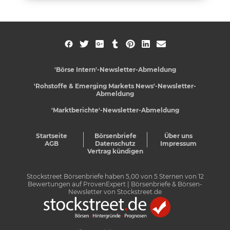
'Börse Intern'-Newsletter-Abmeldung
'Rohstoffe & Emerging Markets News'-Newsletter-
Abmeldung
'Marktberichte'-Newsletter-Abmeldung
Startseite
Börsenbriefe
Über uns
AGB
Datenschutz
Impressum
Vertrag kündigen
Stockstreet Börsenbriefe
haben
5,00
von
5
Sternen von
12
Bewertungen auf
ProvenExpert
| Börsenbriefe & Börsen-
Newsletter von Stockstreet.de