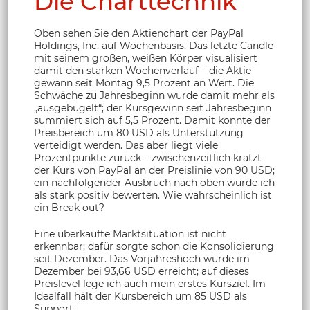
Die Charttechnik
Oben sehen Sie den Aktienchart der PayPal
Holdings, Inc. auf Wochenbasis. Das letzte Candle
mit seinem großen, weißen Körper visualisiert
damit den starken Wochenverlauf – die Aktie
gewann seit Montag 9,5 Prozent an Wert. Die
Schwäche zu Jahresbeginn wurde damit mehr als
„ausgebügelt“; der Kursgewinn seit Jahresbeginn
summiert sich auf 5,5 Prozent. Damit konnte der
Preisbereich um 80 USD als Unterstützung
verteidigt werden. Das aber liegt viele
Prozentpunkte zurück – zwischenzeitlich kratzt
der Kurs von PayPal an der Preislinie von 90 USD;
ein nachfolgender Ausbruch nach oben würde ich
als stark positiv bewerten. Wie wahrscheinlich ist
ein Break out?
Eine überkaufte Marktsituation ist nicht
erkennbar; dafür sorgte schon die Konsolidierung
seit Dezember. Das Vorjahreshoch wurde im
Dezember bei 93,66 USD erreicht; auf dieses
Preislevel lege ich auch mein erstes Kursziel. Im
Idealfall hält der Kursbereich um 85 USD als
Support.