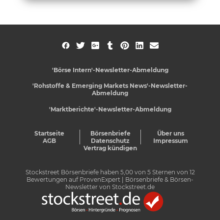
'Börse Intern'-Newsletter-Abmeldung
'Rohstoffe & Emerging Markets News'-Newsletter-
Abmeldung
'Marktberichte'-Newsletter-Abmeldung
Startseite
Börsenbriefe
Über uns
AGB
Datenschutz
Impressum
Vertrag kündigen
Stockstreet Börsenbriefe
haben
5,00
von
5
Sternen von
12
Bewertungen auf
ProvenExpert
| Börsenbriefe & Börsen-
Newsletter von Stockstreet.de