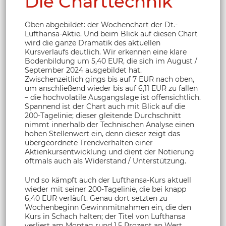
Die Charttechnik
Oben abgebildet: der Wochenchart der Dt.-
Lufthansa-Aktie. Und beim Blick auf diesen Chart
wird die ganze Dramatik des aktuellen
Kursverlaufs deutlich. Wir erkennen eine klare
Bodenbildung um 5,40 EUR, die sich im August /
September 2024 ausgebildet hat.
Zwischenzeitlich gings bis auf 7 EUR nach oben,
um anschließend wieder bis auf 6,11 EUR zu fallen
– die hochvolatile Ausgangslage ist offensichtlich.
Spannend ist der Chart auch mit Blick auf die
200-Tagelinie; dieser gleitende Durchschnitt
nimmt innerhalb der Technischen Analyse einen
hohen Stellenwert ein, denn dieser zeigt das
übergeordnete Trendverhalten einer
Aktienkursentwicklung und dient der Notierung
oftmals auch als Widerstand / Unterstützung.
Und so kämpft auch der Lufthansa-Kurs aktuell
wieder mit seiner 200-Tagelinie, die bei knapp
6,40 EUR verläuft. Genau dort setzten zu
Wochenbeginn Gewinnmitnahmen ein, die den
Kurs in Schach halten; der Titel von Lufthansa
verliert am Montag rund 1,5 Prozent an Wert.