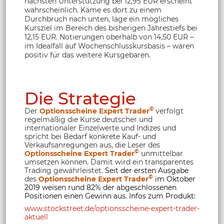
nächsten Unterstützung bei 12,95 EUR erscheint
wahrscheinlich. Käme es dort zu einem
Durchbruch nach unten, läge ein mögliches
Kursziel im Bereich des bisherigen Jahrestiefs bei
12,15 EUR. Notierungen oberhalb von 14,50 EUR –
im Idealfall auf Wochenschlusskursbasis – wären
positiv für das weitere Kursgebaren.
Die Strategie
©
Der
Optionsscheine Expert Trader
verfolgt
regelmäßig die Kurse deutscher und
internationaler Einzelwerte und Indizes und
spricht bei Bedarf konkrete Kauf- und
Verkaufsanregungen aus, die Leser des
©
Optionsscheine Expert Trader
unmittelbar
umsetzen können. Damit wird ein transparentes
Trading gewährleistet.
Seit der ersten Ausgabe
©
des
Optionsscheine Expert Trader
im Oktober
2019 weisen rund 82% der abgeschlossenen
Positionen einen Gewinn aus. Infos zum Produkt:
www.stockstreet.de/optionsscheine-expert-trader-
aktuell