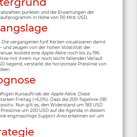
tergrund
talszahlen punkten und die Erwartungen der
kkaufprogramm in Höhe von 110 Mrd. USD.
angslage
. Die vergangenen fünf Kerzen visualisieren damit
 – und zeugen von der hohen Volatilität der
Januar kostete eine
Apple
-Aktie noch bis zu 196
inie
mit ihrem nur noch leicht fallenden Verlauf.
SD liegend, verstärkt die horizontale Preislinie von
oben.
ognose
ftigen Kursauftrieb der
Apple
-Aktie. Diese
starken Freitag (+6,0%). Dass die
200-Tagelinie
(181
ositiv. Nun gilt es, den Widerstand um 183 USD
 Preislinie um 200 USD auf die Agenda; in diesem
. Eine engmaschige
Support Area
erkennen wir um
rategie