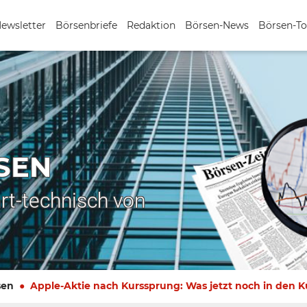
Newsletter
Börsenbriefe
Redaktion
Börsen-News
Börsen-To
SEN
rt-technisch von
sen
Apple-Aktie nach Kurssprung: Was jetzt noch in den K