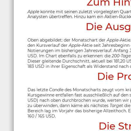
Zum Hin
Apple
konnte mit seinen zuletzt vorgelegten Quar
Analysten übertreffen. Hinzu kam ein Aktien-Rüc
Die Ausg
Oben abgebildet: der Monatschart der
Apple
-Aktie
den Kursverlauf der
Apple
-Aktie seit Jahresbeginn
Notierungen im bisherigen Jahresverlauf. Anfang 
USD. Im Chart ebenfalls zu erkennen: die
200-Tagel
Dieser gleitende Durchschnitt, aktuell bei 181,20 U
183 USD in ihrer Eigenschaft als Widerstand nach 
Die Pr
Das letzte
Candle
des Monatscharts zeugt vom krä
Kursgewinne entfallen fast ausschließlich auf den 
USD) nach oben durchbrochen wurde, werten wir p
zu überwinden, dann käme als nächstes
Target
die
Bereich lag im Vorjahr das bisherige Allzeithoch
160 / 165 USD.
Die St