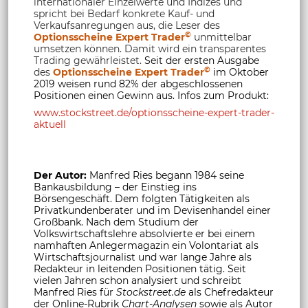
internationaler Einzelwerte und Indizes und
spricht bei Bedarf konkrete Kauf- und
Verkaufsanregungen aus, die Leser des
©
Optionsscheine Expert Trader
unmittelbar
umsetzen können. Damit wird ein transparentes
Trading gewährleistet.
Seit der ersten Ausgabe
©
des
Optionsscheine Expert Trader
im Oktober
2019 weisen rund 82% der abgeschlossenen
Positionen einen Gewinn aus. Infos zum Produkt:
www.stockstreet.de/optionsscheine-expert-trader-
aktuell
Der Autor:
Manfred Ries begann 1984 seine
Bankausbildung – der Einstieg ins
Börsengeschäft. Dem folgten Tätigkeiten als
Privatkundenberater und im Devisenhandel einer
Großbank. Nach dem Studium der
Volkswirtschaftslehre absolvierte er bei einem
namhaften Anlegermagazin ein Volontariat als
Wirtschaftsjournalist und war lange Jahre als
Redakteur in leitenden Positionen tätig. Seit
vielen Jahren schon analysiert und schreibt
Manfred Ries für
Stockstreet.de
als Chefredakteur
der Online-Rubrik
Chart-Analysen
sowie als Autor