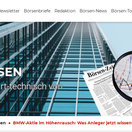
Newsletter
Börsenbriefe
Redaktion
Börsen-News
Börsen-To
SEN
rt-technisch von
sen
BMW-Aktie im Höhenrausch: Was Anleger jetzt wisse