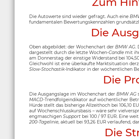
Zum Hin
Die Autowerte sind wieder gefragt. Auch eine
BM
fundamentalen Bewertungskennzahlen grundsätzli
Die Ausg
Oben abgebildet: der Wochenchart der
BMW AG
.
dargestellt durch die letzte Wochen-
Candle
mit ih
am Donnerstag der einstige Widerstand bei 104,
Gleichwohl ist eine überkaufte Marktsituation derz
Slow-Stochastik
-Indikator in der wöchentlichen B
Die Pr
Die Ausgangslage im Wochenchart der
BMW AG
s
MACD
-Trendfolgeindikator auf wöchentlicher Betr
Hürde stellt das bisherige Allzeithoch bei 106,10 
auf Wochenschlusskursbasis – wäre sehr vielverspr
engmaschigen
Support
bei 100 / 97 EUR. Eine wei
200-Tagelinie
, aktuell bei 93,26 EUR verlaufend, dar
Die St