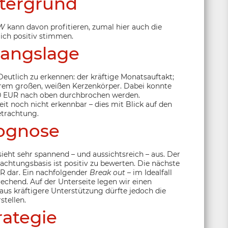
tergrund
W
kann davon profitieren, zumal hier auch die
ch positiv stimmen.
angslage
 Deutlich zu erkennen: der kräftige Monatsauftakt;
rem großen, weißen Kerzenkörper. Dabei konnte
50 EUR nach oben durchbrochen werden.
eit noch nicht erkennbar – dies mit Blick auf den
etrachtung.
ognose
ieht sehr spannend – und aussichtsreich – aus. Der
achtungsbasis ist positiv zu bewerten. Die nächste
EUR dar. Ein nachfolgender
Break out
– im Idealfall
echend. Auf der Unterseite legen wir einen
taus kräftigere Unterstützung dürfte jedoch die
stellen.
rategie