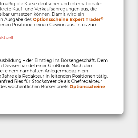
elmäßig die Kurse deutscher und internationaler
nkrete Kauf- und Verkaufsanregungen aus, die
lbar umsetzen können. Damit wird ein
©
ten Ausgabe
des
Optionsscheine Expert Trader
enen Positionen einen Gewinn aus. Infos zum
ktuell
usbildung – der Einstieg ins Börsengeschäft. Dem
 im Devisenhandel einer Großbank. Nach dem
 bei einem namhaften Anlegermagazin ein
 Jahre als Redakteur in leitenden Positionen tätig.
anfred Ries für
Stockstreet.de
als Chefredakteur
 des wöchentlichen Börsenbriefs
Optionsscheine