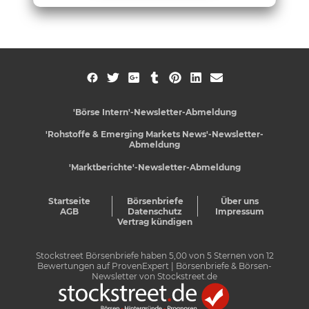
'Börse Intern'-Newsletter-Abmeldung
'Rohstoffe & Emerging Markets News'-Newsletter-
Abmeldung
'Marktberichte'-Newsletter-Abmeldung
Startseite
Börsenbriefe
Über uns
AGB
Datenschutz
Impressum
Vertrag kündigen
Stockstreet Börsenbriefe
haben
5,00
von
5
Sternen von
12
Bewertungen auf
ProvenExpert
| Börsenbriefe & Börsen-
Newsletter von Stockstreet.de