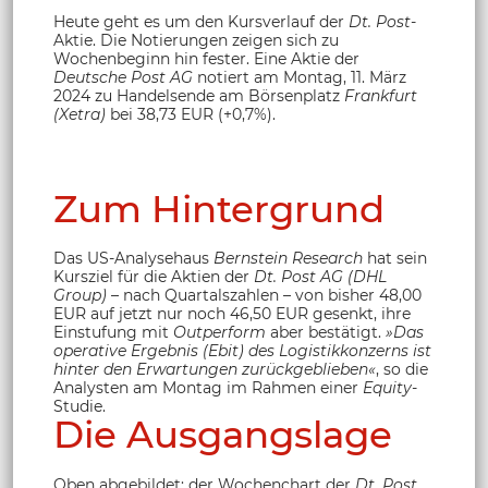
Heute geht es um den Kursverlauf der
Dt. Post
-
Aktie. Die Notierungen zeigen sich zu
Wochenbeginn hin fester. Eine Aktie der
Deutsche Post AG
notiert am Montag, 11. März
2024 zu Handelsende am Börsenplatz
Frankfurt
(Xetra)
bei 38,73 EUR (+0,7%).
Zum Hintergrund
Das US-Analysehaus
Bernstein Research
hat sein
Kursziel für die Aktien der
Dt. Post AG (DHL
Group)
– nach Quartalszahlen – von bisher 48,00
EUR auf jetzt nur noch 46,50 EUR gesenkt, ihre
Einstufung mit
Outperform
aber bestätigt.
»Das
operative Ergebnis (Ebit) des Logistikkonzerns ist
hinter den Erwartungen zurückgeblieben«
, so die
Analysten am Montag im Rahmen einer
Equity
-
Studie.
Die Ausgangslage
Oben abgebildet: der Wochenchart der
Dt. Post