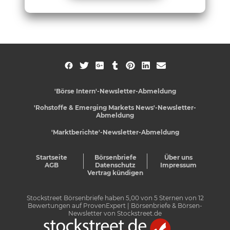
'Börse Intern'-Newsletter-Abmeldung
'Rohstoffe & Emerging Markets News'-Newsletter-
Abmeldung
'Marktberichte'-Newsletter-Abmeldung
Startseite
Börsenbriefe
Über uns
AGB
Datenschutz
Impressum
Vertrag kündigen
Stockstreet Börsenbriefe
haben
5,00
von
5
Sternen von
12
Bewertungen auf
ProvenExpert
| Börsenbriefe & Börsen-
Newsletter von Stockstreet.de