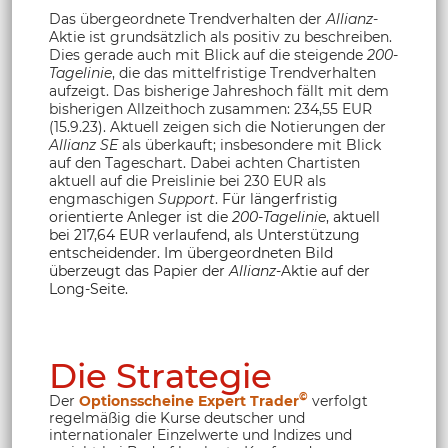
Das übergeordnete Trendverhalten der
Allianz
-
Aktie ist grundsätzlich als positiv zu beschreiben.
Dies gerade auch mit Blick auf die steigende
200-
Tagelinie
, die das mittelfristige Trendverhalten
aufzeigt. Das bisherige Jahreshoch fällt mit dem
bisherigen Allzeithoch zusammen: 234,55 EUR
(15.9.23). Aktuell zeigen sich die Notierungen der
Allianz SE
als überkauft; insbesondere mit Blick
auf den Tageschart. Dabei achten Chartisten
aktuell auf die Preislinie bei 230 EUR als
engmaschigen
Support
.
Für längerfristig
orientierte Anleger ist die
200-Tagelinie
, aktuell
bei 217,64 EUR verlaufend, als Unterstützung
entscheidender. Im übergeordneten Bild
überzeugt das Papier der
Allianz
-Aktie auf der
Long-Seite.
Die Strategie
©
Der
Optionsscheine Expert Trader
verfolgt
regelmäßig die Kurse deutscher und
internationaler Einzelwerte und Indizes und