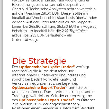
MACD
-Trendfolgeindikator auf wöchentlicher
Betrachtungsbasis untermalt das positive
Chartbild. Technische Analysten achten weiterhin
auf die Preislinie 281,30 EUR. Dieser sollte im
Idealfall auf Wochenschlusskursbasis überwunden
werden. Auf der Unterseite gilt es, die
Support
-
Linien bei 265,80 EUR und 253,30 EUR im Auge zu
behalten. Im Idealfall hält die
200-Tagelinie
–
aktuell bei 255 EUR verlaufend – als
Unterstützung.
Die Strategie
©
Der
Optionsscheine Expert Trader
verfolgt
regelmäßig die Kurse deutscher und
internationaler Einzelwerte und Indizes und
spricht bei Bedarf konkrete Kauf- und
Verkaufsanregungen aus, die Leser des
©
Optionsscheine Expert Trader
unmittelbar
umsetzen können. Damit wird ein transparentes
Trading gewährleistet.
Seit der ersten Ausgabe
©
des
Optionsscheine Expert Trader
im Oktober
2019 weisen ~82% der abgeschlossenen
Positionen einen Gewinn aus. Infos zum Produkt: