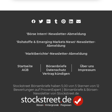
'Börse Intern'-Newsletter-Abmeldung
'Rohstoffe & Emerging Markets News'-Newsletter-
Abmeldung
'Marktberichte'-Newsletter-Abmeldung
Startseite
Börsenbriefe
Über uns
AGB
Datenschutz
Impressum
Vertrag kündigen
Stockstreet Börsenbriefe
haben
5,00
von
5
Sternen von
12
Bewertungen auf
ProvenExpert
| Börsenbriefe & Börsen-
Newsletter von Stockstreet.de