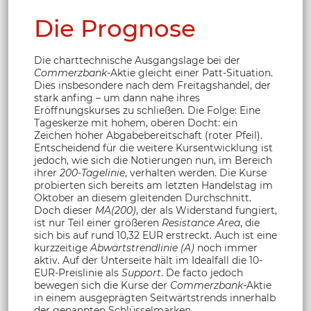
Die Prognose
Die charttechnische Ausgangslage bei der
Commerzbank
-Aktie gleicht einer Patt-Situation.
Dies insbesondere nach dem Freitagshandel, der
stark anfing – um dann nahe ihres
Eröffnungskurses zu schließen. Die Folge: Eine
Tageskerze mit hohem, oberen Docht: ein
Zeichen hoher Abgabebereitschaft (roter Pfeil).
Entscheidend für die weitere Kursentwicklung ist
jedoch, wie sich die Notierungen nun, im Bereich
ihrer
200-Tagelinie
, verhalten werden. Die Kurse
probierten sich bereits am letzten Handelstag im
Oktober an diesem gleitenden Durchschnitt.
Doch dieser
MA(200)
, der als Widerstand fungiert,
ist nur Teil einer größeren
Resistance Area
, die
sich bis auf rund 10,32 EUR erstreckt. Auch ist eine
kurzzeitige
Abwärtstrendlinie (A)
noch immer
aktiv. Auf der Unterseite hält im Idealfall die 10-
EUR-Preislinie als
Support
. De facto jedoch
bewegen sich die Kurse der
Commerzbank
-Aktie
in einem ausgeprägten Seitwärtstrends innerhalb
der genannten Schlüsselmarken.