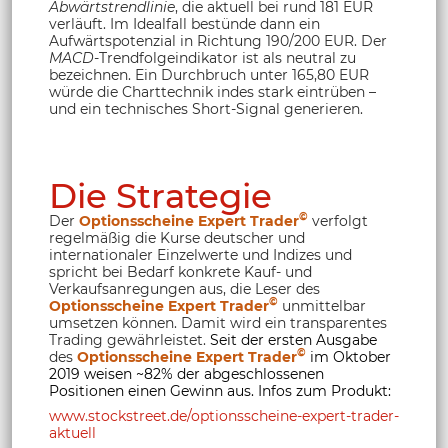
Abwärtstrendlinie
, die aktuell bei rund 181 EUR
verläuft. Im Idealfall bestünde dann ein
Aufwärtspotenzial in Richtung 190/200 EUR. Der
MACD
-Trendfolgeindikator ist als neutral zu
bezeichnen. Ein Durchbruch unter 165,80 EUR
würde die Charttechnik indes stark eintrüben –
und ein technisches Short-Signal generieren.
Die Strategie
©
Der
Optionsscheine Expert Trader
verfolgt
regelmäßig die Kurse deutscher und
internationaler Einzelwerte und Indizes und
spricht bei Bedarf konkrete Kauf- und
Verkaufsanregungen aus, die Leser des
©
Optionsscheine Expert Trader
unmittelbar
umsetzen können. Damit wird ein transparentes
Trading gewährleistet.
Seit der ersten Ausgabe
©
des
Optionsscheine Expert Trader
im Oktober
2019 weisen ~82% der abgeschlossenen
Positionen einen Gewinn aus. Infos zum Produkt:
www.stockstreet.de/optionsscheine-expert-trader-
aktuell