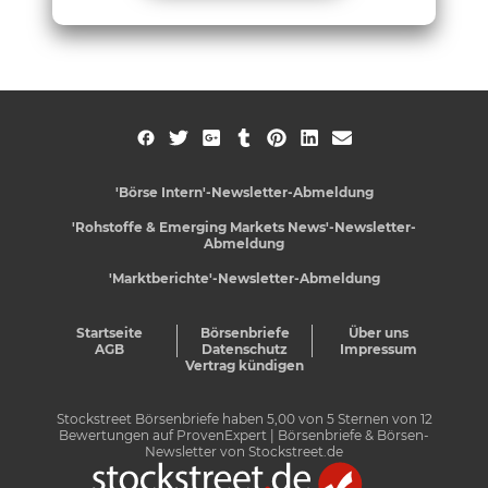
'Börse Intern'-Newsletter-Abmeldung
'Rohstoffe & Emerging Markets News'-Newsletter-
Abmeldung
'Marktberichte'-Newsletter-Abmeldung
Startseite
Börsenbriefe
Über uns
AGB
Datenschutz
Impressum
Vertrag kündigen
Stockstreet Börsenbriefe
haben
5,00
von
5
Sternen von
12
Bewertungen auf
ProvenExpert
| Börsenbriefe & Börsen-
Newsletter von Stockstreet.de