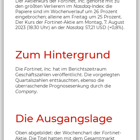
Der Aktienkurs der
Fortinet, Inc.
gehörte mit zu
den größten Verlierern im
Nasdaq
-Index: die
Papiere sind im Wochenverlauf um 26 Prozent
eingebrochen; alleine am Freitag um 25 Prozent.
Der Kurs der
Fortinet
-Aktie
am Montag, 7. August
2023 (18:30 Uhr) an der
Nasdaq
: 57,21 USD (+0,8%).
Zum Hintergrund
Die
Fortinet, Inc.
hat im Berichtszeitraum
Geschäftszahlen veröffentlicht. Die vorgelegten
Quartalszahlen enttäuschten, ebenso die
überraschende Prognosesenkung durch die
Company
.
Die Ausgangslage
Oben abgebildet: der Wochenchart der
Fortinet
-
Aktie. Die Titel hatten mit dem Gesamtmarkt