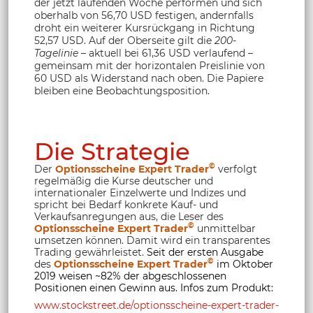
der jetzt laufenden Woche performen und sich
oberhalb von 56,70 USD festigen, andernfalls
droht ein weiterer Kursrückgang in Richtung
52,57 USD. Auf der Oberseite gilt die
200-
Tagelinie
– aktuell bei 61,36 USD verlaufend –
gemeinsam mit der horizontalen Preislinie von
60 USD als Widerstand nach oben. Die Papiere
bleiben eine Beobachtungsposition.
Die Strategie
©
Der
Optionsscheine Expert Trader
verfolgt
regelmäßig die Kurse deutscher und
internationaler Einzelwerte und Indizes und
spricht bei Bedarf konkrete Kauf- und
Verkaufsanregungen aus, die Leser des
©
Optionsscheine Expert Trader
unmittelbar
umsetzen können. Damit wird ein transparentes
Trading gewährleistet.
Seit der ersten Ausgabe
©
des
Optionsscheine Expert Trader
im Oktober
2019 weisen ~82% der abgeschlossenen
Positionen einen Gewinn aus. Infos zum Produkt:
www.stockstreet.de/optionsscheine-expert-trader-