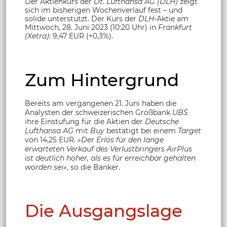
Der Aktienkurs der
Dt. Lufthansa AG (DLH)
zeigt
sich im bisherigen Wochenverlauf fest – und
solide unterstützt. Der Kurs der
DLH
-Aktie
am
Mittwoch, 28. Juni 2023 (10:20 Uhr) in
Frankfurt
(Xetra)
: 9,47 EUR (+0,3%).
Zum Hintergrund
Bereits am vergangenen 21. Juni haben die
Analysten der schweizerischen Großbank
UBS
ihre Einstufung für die Aktien der
Deutsche
Lufthansa AG
mit
Buy
bestätigt bei einem
Target
von 14,25 EUR.
»Der Erlös für den lange
erwarteten Verkauf des Verlustbringers AirPlus
ist deutlich höher, als es für erreichbar gehalten
worden sei«
, so die Banker.
Die Ausgangslage