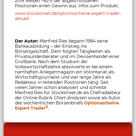
2019 weisen ~82% der abgeschlossenen
Positionen einen Gewinn aus. Infos zum Produkt:
www.stockstreet.de/optionsscheine-expert-trader-
aktuell
Der Autor:
Manfred Ries begann 1984 seine
Bankausbildung – der Einstieg ins
Börsengeschäft. Dem folgten Tätigkeiten als
Privatkundenberater und im Devisenhandel einer
Großbank. Nach dem Studium der
Volkswirtschaftslehre absolvierte er bei einem
namhaften Anlegermagazin ein Volontariat als
Wirtschaftsjournalist und war lange Jahre als
Redakteur in leitenden Positionen tätig. Seit
vielen Jahren schon analysiert und schreibt
Manfred Ries für
Stockstreet.de
als Chefredakteur
der Online-Rubrik
Chart-Analysen
sowie als Autor
des wöchentlichen Börsenbriefs
Optionsscheine
©
Expert Trader
.