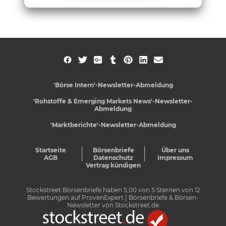
'Börse Intern'-Newsletter-Abmeldung
'Rohstoffe & Emerging Markets News'-Newsletter-
Abmeldung
'Marktberichte'-Newsletter-Abmeldung
Startseite
Börsenbriefe
Über uns
AGB
Datenschutz
Impressum
Vertrag kündigen
Stockstreet Börsenbriefe
haben
5,00
von
5
Sternen von
12
Bewertungen auf
ProvenExpert
| Börsenbriefe & Börsen-
Newsletter von Stockstreet.de