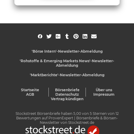
'Börse Intern'-Newsletter-Abmeldung
'Rohstoffe & Emerging Markets News'-Newsletter-
Abmeldung
'Marktberichte'-Newsletter-Abmeldung
Startseite
Börsenbriefe
Über uns
AGB
Datenschutz
Impressum
Vertrag kündigen
Stockstreet Börsenbriefe
haben
5,00
von
5
Sternen von
12
Bewertungen auf
ProvenExpert
| Börsenbriefe & Börsen-
Newsletter von Stockstreet.de