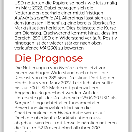
USD notierten die Papiere so hoch, wie letztmalig
im März 2022. Dabei bewegen sich die
Notierungen oberhalb einer mittelfristigen
Aufwärtstrendlinie (A)
. Allerdings lässt sich aus
dem jüngsten Höhenflug eine bereits überkaufte
Marktsituation herleiten. Dies belastete die Kurse
am Dienstag. Erschwerend kommt hinzu, dass im
Bereich~290 USD ein Widerstand verläuft. Positiv
hingegen ist der wieder stärker nach oben
verlaufende
MA(200)
zu bewerten.
Die Prognose
Die Notierungen von
Nvidia
stehen jetzt vor
einem wichtigen Widerstand nach oben – die
Rede ist von der 289,46er-Preislinie. Dort lag der
Höchstkurs vom März 2022. Letztlich aber sollte
bis zur 300-USD-Marke mit potenziellem
Abgabedruck gerechnet werden. Auf der
Unterseite gilt der Preisbereich ~250/260 USD als
Support
. Ungeachtet aller fundamentaler
Bewertungskennzahlen klart sich die
Charttechnik bei der
Nvidia
-Aktie weiter auf.
Doch die überkaufte Marktsituation muss
abgebaut werden – mittlerweile nämlich notieren
die Titel rd. 52 Prozent oberhalb ihrer
200-