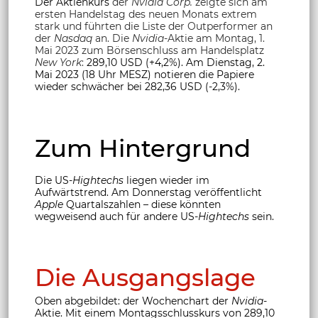
Der Aktienkurs
der
Nvidia Corp.
zeigte sich am
ersten Handelstag des neuen Monats extrem
stark und führten die Liste der Outperformer an
der
Nasdaq
an. Die
Nvidia
-Aktie am Montag, 1.
Mai 2023 zum Börsenschluss am Handelsplatz
New York
:
289,10 USD (+4,2%). Am Dienstag, 2.
Mai 2023 (18 Uhr MESZ) notieren die Papiere
wieder schwächer bei 282,36 USD (-2,3%).
Zum Hintergrund
Die US-
Hightechs
liegen wieder im
Aufwärtstrend. Am Donnerstag veröffentlicht
Apple
Quartalszahlen – diese könnten
wegweisend auch für andere US-
Hightechs
sein.
Die Ausgangslage
Oben abgebildet: der Wochenchart der
Nvidia
-
Aktie. Mit einem Montagsschlusskurs von 289,10