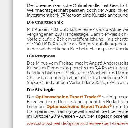
Der US-amerikanische Onlinehändler hat Geschäft
Weihnachtsgeschäft passten, doch der Ausblick en
Investmentbank
JPMorgan
eine Kurszielanhebung
Die Charttechnik
Mit Kursen ~103 USD kostet eine
Amazon
-Aktie w
vergangenen 200 Handelstage. Damit erwies sich
Vorfeld auf die Zahlenveröffentlichung – als char
die 100-USD-Preislinie als
Support
auf die Agenda.
in der wöchentlichen Kursbetrachtung, eine überka
Die Prognose
Das Minus vom Freitag macht Angst! Andererseits 
Kurse am Donnerstag bereits um 7,4 Prozent gestie
Letztlich blieb mit Blick auf die Wochen- und Mona
Chartisten achten jetzt auf die entscheidenden Sc
Support
und auf den Verlauf der
200-Tagelinie
als
Die Strategie
©
Der
Optionsscheine Expert Trader
verfolgt rege
Einzelwerte und Indizes und spricht bei Bedarf ko
©
Leser des
Optionsscheine Expert Trader
unmitte
transparentes Trading gewährleistet.
Seit der ers
im Oktober 2019 weisen ~82% der abgeschlossenen
www.stockstreet.de/optionsscheine-expert-trader-a