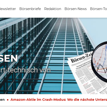
Newsletter
Börsenbriefe
Redaktion
Börsen-News
Börsen-To
SEN
rt-technisch von
sen
Amazon-Aktie im Crash-Modus: Wo die nächste Unters