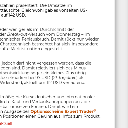
szahlen präsentiert. Die Umsätze im
ttäuschte. Gleichwohl gab es vonseiten US-
 auf 142 USD.
ieder weniger als im Durchschnitt der
 der
Break-out
-Versuch vom Donnerstag – im
ttechnischer Fehlausbruch. Damit rückt nun wieder
 Charttechnisch betrachtet hat sich, insbesondere
ufte Marktsituation eingestellt.
jedoch darf nicht vergessen werden, dass die
gen sind. Damit relativiert sich das Minus.
tsentwicklung sogar ein kleines Plus übrig.
hlüsselmarken bei 97 USD (
21-Tagelinie
) als
 Widerstand; aktuell um 112 USD verlaufend.
lmäßig die Kurse deutscher und internationaler
nkrete Kauf- und Verkaufsanregungen aus, die
lbar umsetzen können. Damit wird ein
©
ten Ausgabe
des
Optionsscheine Expert Trader
 Positionen einen Gewinn aus. Infos zum Produkt:
ktuell