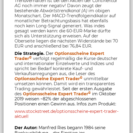
Trendverhalten ist bei den Aktien der
Continental
AG
noch immer negativ! Davon zeugt der
bestehende
Abwärtstrendkanal (A)
im obigen
Monatschart. Der
MACD
-Trendfolgeindikator auf
monatlicher Betrachtungsbasis hat ebenfalls
noch kein Long-Signal generiert. Was indes
gesagt werden kann: die 60-EUR-Marke dürfte
sich als Unterstützung erweisen. Auf der
Oberseite liegen die nächsten Widerstände bei 70
EUR und anschließend bei 76,84 EUR.
Die Strategie.
Der
Optionsscheine Expert
©
Trader
verfolgt regelmäßig die Kurse deutscher
und internationaler Einzelwerte und Indizes und
spricht bei Bedarf konkrete Kauf- und
Verkaufsanregungen aus, die Leser des
©
Optionsscheine Expert Trader
unmittelbar
umsetzen können. Damit wird ein transparentes
Trading gewährleistet.
Seit der ersten Ausgabe
©
des
Optionsscheine Expert Trader
im Oktober
2019 weisen ~82% der abgeschlossenen
Positionen einen Gewinn aus. Infos zum Produkt:
www.stockstreet.de/optionsscheine-expert-trader-
aktuell
Der Autor:
Manfred Ries begann 1984 seine
Bankausbildung – der Einstieg ins