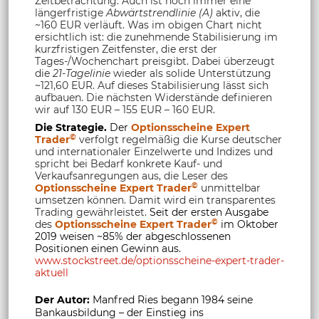
Zeitbetrachtung. Auch ist noch immer eine
längerfristige
Abwärtstrendlinie (A)
aktiv, die
~160 EUR verläuft. Was im obigen Chart nicht
ersichtlich ist: die zunehmende Stabilisierung im
kurzfristigen Zeitfenster, die erst der
Tages-/Wochenchart preisgibt. Dabei überzeugt
die
21-Tagelinie
wieder als solide Unterstützung
~121,60 EUR. Auf dieses Stabilisierung lässt sich
aufbauen. Die nächsten Widerstände definieren
wir auf 130 EUR – 155 EUR – 160 EUR.
Die Strategie.
Der
Optionsscheine Expert
©
Trader
verfolgt regelmäßig die Kurse deutscher
und internationaler Einzelwerte und Indizes und
spricht bei Bedarf konkrete Kauf- und
Verkaufsanregungen aus, die Leser des
©
Optionsscheine Expert Trader
unmittelbar
umsetzen können. Damit wird ein transparentes
Trading gewährleistet.
Seit der ersten Ausgabe
©
des
Optionsscheine Expert Trader
im Oktober
2019 weisen ~85% der abgeschlossenen
Positionen einen Gewinn aus.
www.stockstreet.de/optionsscheine-expert-trader-
aktuell
Der Autor:
Manfred Ries begann 1984 seine
Bankausbildung – der Einstieg ins