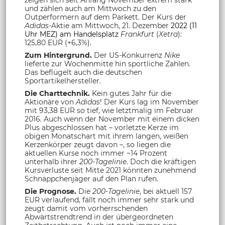
und zählen auch am Mittwoch zu den
Outperformern auf dem Parkett. Der Kurs der
Adidas
-Aktie am Mittwoch, 21. Dezember
2022 (11
Uhr MEZ) am Handelsplatz
Frankfurt
(
Xetra
):
125,80 EUR (+6,3%).
Zum Hintergrund.
Der US-Konkurrenz
Nike
lieferte zur Wochenmitte hin sportliche Zahlen.
Das beflügelt auch die deutschen
Sportartikelhersteller.
Die Charttechnik.
Kein gutes Jahr für die
Aktionäre von
Adidas
! Der Kurs lag im November
mit 93,38 EUR so tief, wie letztmalig im Februar
2016. Auch wenn der November mit einem dicken
Plus abgeschlossen hat – vorletzte Kerze im
obigen Monatschart mit ihrem langen, weißen
Kerzenkörper zeugt davon –, so liegen die
aktuellen Kurse noch immer ~14 Prozent
unterhalb ihrer
200-Tagelinie
. Doch die kräftigen
Kursverluste seit Mitte 2021 könnten zunehmend
Schnäppchenjäger auf den Plan rufen.
Die Prognose.
Die
200-Tagelinie
, bei aktuell 157
EUR verlaufend, fällt noch immer sehr stark und
zeugt damit vom vorherrschenden
Abwärtstrendtrend in der übergeordneten