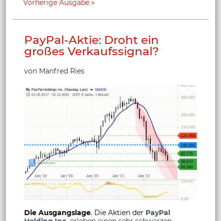
Vorherige Ausgabe
PayPal-Aktie: Droht ein
großes Verkaufssignal?
von Manfred Ries
Die Ausgangslage
. Die Aktien der
PayPal
Holding Inc.
erleben einen sehr schwarzen