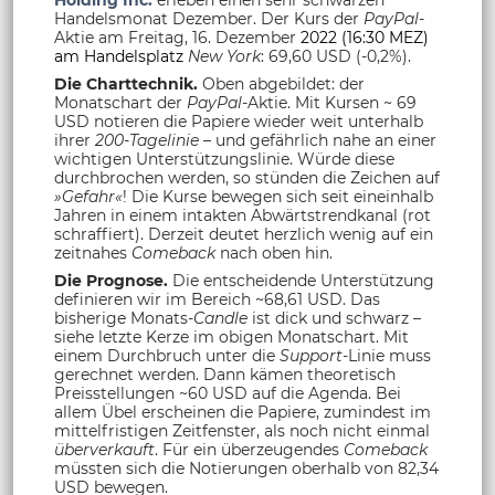
Handelsmonat Dezember. Der Kurs der
PayPal
-
Aktie am Freitag, 16. Dezember
2022 (16:30 MEZ)
am Handelsplatz
New York
: 69,60 USD (-0,2%).
Die Charttechnik.
Oben abgebildet: der
Monatschart der
PayPal
-Aktie. Mit Kursen ~ 69
USD notieren die Papiere wieder weit unterhalb
ihrer
200-Tagelinie
– und gefährlich nahe an einer
wichtigen Unterstützungslinie. Würde diese
durchbrochen werden, so stünden die Zeichen auf
»Gefahr«
! Die Kurse bewegen sich seit eineinhalb
Jahren in einem intakten Abwärtstrendkanal (rot
schraffiert). Derzeit deutet herzlich wenig auf ein
zeitnahes
Comeback
nach oben hin.
Die Prognose.
Die entscheidende Unterstützung
definieren wir im Bereich ~68,61 USD. Das
bisherige Monats-
Candle
ist dick und schwarz –
siehe letzte Kerze im obigen Monatschart. Mit
einem Durchbruch unter die
Support
-Linie muss
gerechnet werden. Dann kämen theoretisch
Preisstellungen ~60 USD auf die Agenda. Bei
allem Übel erscheinen die Papiere, zumindest im
mittelfristigen Zeitfenster, als noch nicht einmal
überverkauft
. Für ein überzeugendes
Comeback
müssten sich die Notierungen oberhalb von 82,34
USD bewegen.