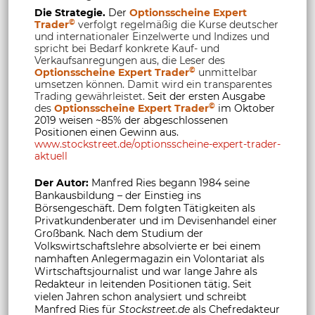
Die Strategie.
Der
Optionsscheine Expert
©
Trader
verfolgt regelmäßig die Kurse deutscher
und internationaler Einzelwerte und Indizes und
spricht bei Bedarf konkrete Kauf- und
Verkaufsanregungen aus, die Leser des
©
Optionsscheine Expert Trader
unmittelbar
umsetzen können. Damit wird ein transparentes
Trading gewährleistet.
Seit der ersten Ausgabe
©
des
Optionsscheine Expert Trader
im Oktober
2019 weisen ~85% der abgeschlossenen
Positionen einen Gewinn aus.
www.stockstreet.de/optionsscheine-expert-trader-
aktuell
Der Autor:
Manfred Ries begann 1984 seine
Bankausbildung – der Einstieg ins
Börsengeschäft. Dem folgten Tätigkeiten als
Privatkundenberater und im Devisenhandel einer
Großbank. Nach dem Studium der
Volkswirtschaftslehre absolvierte er bei einem
namhaften Anlegermagazin ein Volontariat als
Wirtschaftsjournalist und war lange Jahre als
Redakteur in leitenden Positionen tätig. Seit
vielen Jahren schon analysiert und schreibt
Manfred Ries für
Stockstreet.de
als Chefredakteur