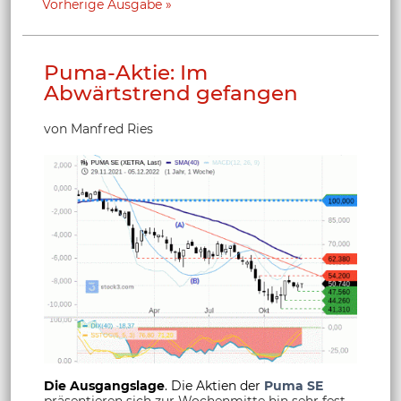
Vorherige Ausgabe
Puma-Aktie: Im
Abwärtstrend gefangen
von Manfred Ries
Die Ausgangslage
. Die Aktien der
Puma SE
präsentieren sich zur Wochenmitte hin sehr fest