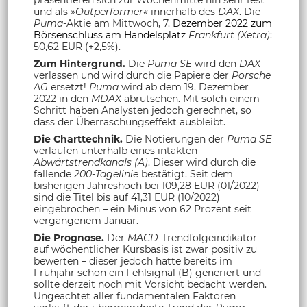
und als
»Outperformer«
innerhalb des
DAX
. Die
Puma
-Aktie am Mittwoch, 7
. Dezember 2022 zum
Börsenschluss am Handelsplatz
Frankfurt (Xetra)
:
50,62 EUR (+2,5%).
Zum Hintergrund.
Die
Puma SE
wird den
DAX
verlassen und wird durch die Papiere der
Porsche
AG
ersetzt!
Puma
wird ab dem 19. Dezember
2022 in den
MDAX
abrutschen. Mit solch einem
Schritt haben Analysten jedoch gerechnet, so
dass der Überraschungseffekt ausbleibt.
Die Charttechnik.
Die Notierungen der
Puma SE
verlaufen unterhalb eines intakten
Abwärtstrendkanals (A)
. Dieser wird durch die
fallende
200-Tagelinie
bestätigt. Seit dem
bisherigen Jahreshoch bei 109,28 EUR (01/2022)
sind die Titel bis auf 41,31 EUR (10/2022)
eingebrochen – ein Minus von 62 Prozent seit
vergangenem Januar.
Die Prognose.
Der
MACD
-Trendfolgeindikator
auf wöchentlicher Kursbasis ist zwar positiv zu
bewerten – dieser jedoch hatte bereits im
Frühjahr schon ein Fehlsignal (B) generiert und
sollte derzeit noch mit Vorsicht bedacht werden.
Ungeachtet aller fundamentalen Faktoren