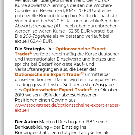
verläuft der übergeordnete Trend der
Puma
-
Kurse abwärts! Allerdings deuten die Wochen-
Candles
im Bereich ~41,30/44,20 EUR auf eine
potenzielle Bodenbildung hin. Sollte der nächste
Widerstand bei 54,20 EUR – und anschließend die
Abwärtstrendlinie (A)
– nach oben durchbrochen
werden, so wären Kurse ~62,38 EUR vorstellbar.
Die
200-Tagelinie
als Widerstand verläuft bei
aktuell 62,44 EUR.
Die Strategie.
Der
Optionsscheine Expert
©
Trader
verfolgt regelmäßig die Kurse deutscher
und internationaler Einzelwerte und Indizes und
spricht bei Bedarf konkrete Kauf- und
Verkaufsanregungen aus, die Leser des
©
Optionsscheine Expert Trader
unmittelbar
umsetzen können. Damit wird ein transparentes
Trading gewährleistet.
Seit der ersten Ausgabe
©
des
Optionsscheine Expert Trader
im Oktober
2019 weisen ~85% der abgeschlossenen
Positionen einen Gewinn aus.
www.stockstreet.de/optionsscheine-expert-trader-
aktuell
Der Autor:
Manfred Ries begann 1984 seine
Bankausbildung – der Einstieg ins
Börsengeschäft. Dem folgten Tätigkeiten als