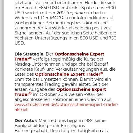
jetzt aber vor einer bedeutsamen Hürde, die sich
im Bereich ~850 USD erstreckt. Spätestens ~900
USD wartet mit der
200-Tagelinie
ein harter
Widerstand. Der
MACD
-Trendfolgeindikator auf
wöchentlicher Betrachtungsbasis könnte, bei
zunehmender Kursstärke, alsbald ein positives
Signal senden. Auf der südlichen Seite heißen die
nächsten Unterstützungslinien 800 USD und 756
USD.
Die Strategie.
Der
Optionsscheine Expert
©
Trader
verfolgt regelmäßig die Kurse der
Nasdaq-Unternehmen und spricht bei Bedarf
konkrete Kauf- und Verkaufsanregungen aus, die
©
Leser des
Optionsscheine Expert Trader
unmittelbar umsetzen können. Damit wird ein
transparentes Trading gewährleistet. Seit der
ersten Ausgabe des
Optionsscheine Expert
©
Trader
im Oktober 2019 weisen ~90% der
abgeschlossenen Positionen einen Gewinn aus.
www.stockstreet.de/optionsscheine-expert-trader-
aktuell
Der Autor:
Manfred Ries begann 1984 seine
Bankausbildung – der Einstieg ins
Börsengeschäft. Dem folgten Tätigkeiten als