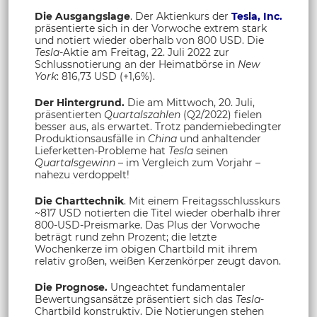
Die Ausgangslage
. Der Aktienkurs der
Tesla, Inc.
präsentierte sich in der Vorwoche extrem stark
und notiert wieder oberhalb von 800 USD. Die
Tesla
-Aktie am Freitag, 22. Juli 2022 zur
Schlussnotierung an der Heimatbörse in
New
York
: 816,73 USD (+1,6%).
Der Hintergrund.
Die am Mittwoch, 20. Juli,
präsentierten
Quartalszahlen
(Q2/2022) fielen
besser aus, als erwartet. Trotz pandemiebedingter
Produktionsausfälle in
China
und anhaltender
Lieferketten-Probleme hat
Tesla
seinen
Quartalsgewinn
– im Vergleich zum Vorjahr –
nahezu verdoppelt!
Die Charttechnik
. Mit einem Freitagsschlusskurs
~817 USD notierten die Titel wieder oberhalb ihrer
800-USD-Preismarke. Das Plus der Vorwoche
beträgt rund zehn Prozent; die letzte
Wochenkerze im obigen Chartbild mit ihrem
relativ großen, weißen Kerzenkörper zeugt davon.
Die Prognose.
Ungeachtet fundamentaler
Bewertungsansätze präsentiert sich das
Tesla
-
Chartbild konstruktiv. Die Notierungen stehen