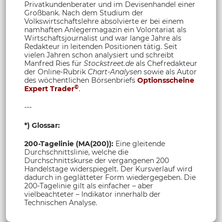
Privatkundenberater und im Devisenhandel einer
Großbank. Nach dem Studium der
Volkswirtschaftslehre absolvierte er bei einem
namhaften Anlegermagazin ein Volontariat als
Wirtschaftsjournalist und war lange Jahre als
Redakteur in leitenden Positionen tätig. Seit
vielen Jahren schon analysiert und schreibt
Manfred Ries für
Stockstreet.de
als Chefredakteur
der Online-Rubrik
Chart-Analysen
sowie als Autor
des wöchentlichen Börsenbriefs
Optionsscheine
©
Expert Trader
.
---
*) Glossar:
200-Tagelinie (MA(200)):
Eine gleitende
Durchschnittslinie, welche die
Durchschnittskurse der vergangenen 200
Handelstage widerspiegelt. Der Kursverlauf wird
dadurch in geglätteter Form wiedergegeben. Die
200-Tagelinie gilt als einfacher – aber
vielbeachteter – Indikator innerhalb der
Technischen Analyse.