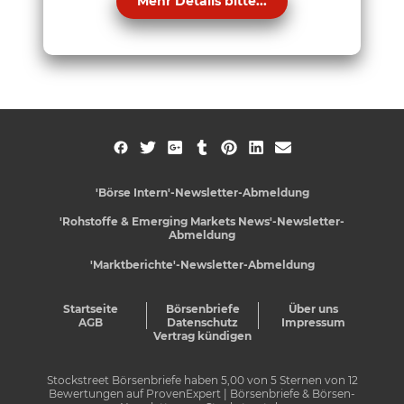
Mehr Details bitte...
'Börse Intern'-Newsletter-Abmeldung
'Rohstoffe & Emerging Markets News'-Newsletter-
Abmeldung
'Marktberichte'-Newsletter-Abmeldung
Startseite
Börsenbriefe
Über uns
AGB
Datenschutz
Impressum
Vertrag kündigen
Stockstreet Börsenbriefe
haben
5,00
von
5
Sternen von
12
Bewertungen auf
ProvenExpert
| Börsenbriefe & Börsen-