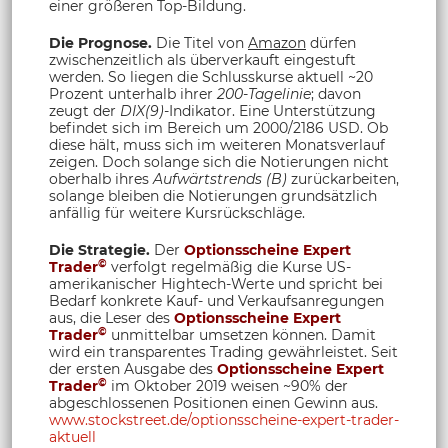
einer größeren Top-Bildung.
Die Prognose.
Die Titel von
Amazon
dürfen
zwischenzeitlich als überverkauft eingestuft
werden. So liegen die Schlusskurse aktuell ~20
Prozent unterhalb ihrer
200-Tagelinie
; davon
zeugt der
DIX(9)
-Indikator. Eine Unterstützung
befindet sich im Bereich um 2000/2186 USD. Ob
diese hält, muss sich im weiteren Monatsverlauf
zeigen. Doch solange sich die Notierungen nicht
oberhalb ihres
Aufwärtstrends (B)
zurückarbeiten,
solange bleiben die Notierungen grundsätzlich
anfällig für weitere Kursrückschläge.
Die Strategie.
Der
Optionsscheine Expert
©
Trader
verfolgt regelmäßig die Kurse US-
amerikanischer Hightech-Werte und spricht bei
Bedarf konkrete Kauf- und Verkaufsanregungen
aus, die Leser des
Optionsscheine Expert
©
Trad
er
unmittelbar umsetzen können. Damit
wird ein transparentes Trading gewährleistet. Seit
der ersten Ausgabe des
Optionsscheine Expert
©
Trader
im Oktober 2019 weisen ~90% der
abgeschlossenen Positionen einen Gewinn aus.
www.stockstreet.de/optionsscheine-expert-trader-
aktuell