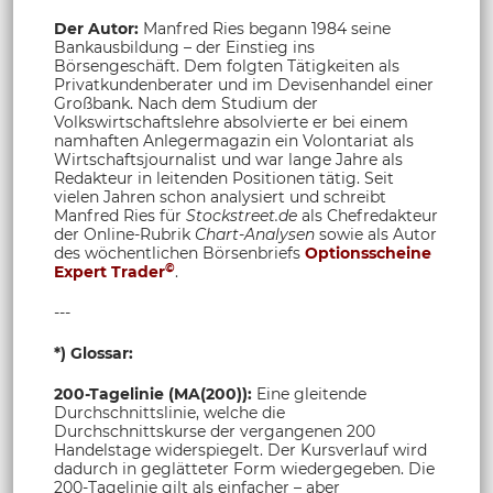
Der Autor:
Manfred Ries begann 1984 seine
Bankausbildung – der Einstieg ins
Börsengeschäft. Dem folgten Tätigkeiten als
Privatkundenberater und im Devisenhandel einer
Großbank. Nach dem Studium der
Volkswirtschaftslehre absolvierte er bei einem
namhaften Anlegermagazin ein Volontariat als
Wirtschaftsjournalist und war lange Jahre als
Redakteur in leitenden Positionen tätig. Seit
vielen Jahren schon analysiert und schreibt
Manfred Ries für
Stockstreet.de
als Chefredakteur
der Online-Rubrik
Chart-Analysen
sowie als Autor
des wöchentlichen Börsenbriefs
Optionsscheine
©
Expert Trader
.
---
*) Glossar:
200-Tagelinie (MA(200)):
Eine gleitende
Durchschnittslinie, welche die
Durchschnittskurse der vergangenen 200
Handelstage widerspiegelt. Der Kursverlauf wird
dadurch in geglätteter Form wiedergegeben. Die
200-Tagelinie gilt als einfacher – aber