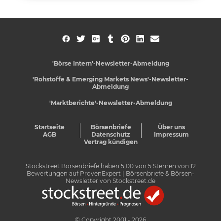
'Börse Intern'-Newsletter-Abmeldung
'Rohstoffe & Emerging Markets News'-Newsletter-
Abmeldung
'Marktberichte'-Newsletter-Abmeldung
Startseite
Börsenbriefe
Über uns
AGB
Datenschutz
Impressum
Vertrag kündigen
Stockstreet Börsenbriefe
haben
5,00
von
5
Sternen von
12
Bewertungen auf
ProvenExpert
| Börsenbriefe & Börsen-
Newsletter von Stockstreet.de
© Copyright 2001 - 2026