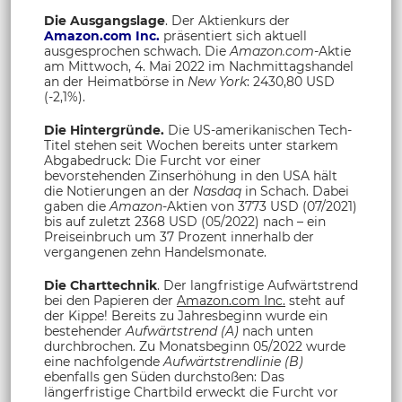
Die Ausgangslage
. Der Aktienkurs der
Amazon.com Inc.
präsentiert sich aktuell
ausgesprochen schwach. Die
Amazon.com
-Aktie
am Mittwoch, 4. Mai 2022 im Nachmittagshandel
an der Heimatbörse in
New York
: 2430,80 USD
(-2,1%).
Die Hintergründe.
Die US-amerikanischen Tech-
Titel stehen seit Wochen bereits unter starkem
Abgabedruck: Die Furcht vor einer
bevorstehenden Zinserhöhung in den USA hält
die Notierungen an der
Nasdaq
in Schach. Dabei
gaben die
Amazon
-Aktien von 3773 USD (07/2021)
bis auf zuletzt 2368 USD (05/2022) nach – ein
Preiseinbruch um 37 Prozent innerhalb der
vergangenen zehn Handelsmonate.
Die Charttechnik
. Der langfristige Aufwärtstrend
bei den Papieren der
Amazon.com Inc.
steht auf
der Kippe! Bereits zu Jahresbeginn wurde ein
bestehender
Aufwärtstrend (A)
nach unten
durchbrochen. Zu Monatsbeginn 05/2022 wurde
eine nachfolgende
Aufwärtstrendlinie (B)
ebenfalls gen Süden durchstoßen: Das
längerfristige Chartbild erweckt die Furcht vor