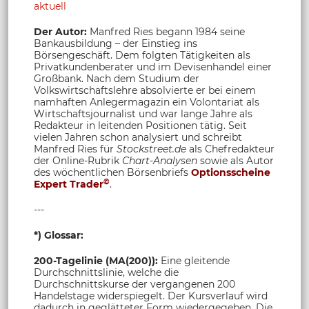
aktuell
Der Autor:
Manfred Ries begann 1984 seine
Bankausbildung – der Einstieg ins
Börsengeschäft. Dem folgten Tätigkeiten als
Privatkundenberater und im Devisenhandel einer
Großbank. Nach dem Studium der
Volkswirtschaftslehre absolvierte er bei einem
namhaften Anlegermagazin ein Volontariat als
Wirtschaftsjournalist und war lange Jahre als
Redakteur in leitenden Positionen tätig. Seit
vielen Jahren schon analysiert und schreibt
Manfred Ries für
Stockstreet.de
als Chefredakteur
der Online-Rubrik
Chart-Analysen
sowie als Autor
des wöchentlichen Börsenbriefs
Optionsscheine
©
Expert Trader
.
---
*) Glossar:
200-Tagelinie (MA(200)):
Eine gleitende
Durchschnittslinie, welche die
Durchschnittskurse der vergangenen 200
Handelstage widerspiegelt. Der Kursverlauf wird
dadurch in geglätteter Form wiedergegeben. Die