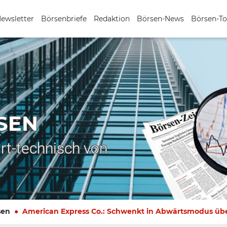
Newsletter
Börsenbriefe
Redaktion
Börsen-News
Börsen-To
SEN
rt-technisch von
sen
American Express Co.: Schwenkt in Abwärtsmodus üb