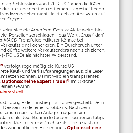
ntag-Schlusskurs von 159,13 USD auch die 160er-
 die Titel uneinheitlich mit einem Tagestief knapp
 Trendwende: eher nicht. Jetzt achten Analysten auf
iger
Support
.
zeigt sich die
American-Express
-Aktie weiterhin
iel Porzellan zerschlagen – das Wort
„Crash“
darf
er
MACD
-Trendfolgeindikator könnte bei
Verkaufssignal generieren. Ein Durchbruch unter
d dürfte weitere Verkaufsorders nach sich ziehen.
e
(~170 USD) als nächster Widerstand.
©
r
verfolgt regelmäßig die Kurse US-
krete Kauf- und Verkaufsanregungen aus, die Leser
umsetzen können. Damit wird ein transparentes
©
s
Optionsscheine Expert Trader
im Oktober
n einen Gewinn
der-aktuell
sbildung – der Einstieg ins Börsengeschäft. Dem
 im Devisenhandel einer Großbank. Nach dem
 bei einem namhaften Anlegermagazin ein
 Jahre als Redakteur in leitenden Positionen tätig.
anfred Ries für
Stockstreet.de
als Chefredakteur
 des wöchentlichen Börsenbriefs
Optionsscheine