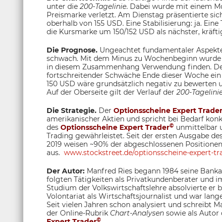
unter die
200-Tagelinie
. Dabei wurde mit einem Mo
Preismarke verletzt. Am Dienstag präsentierte sich
oberhalb von 155 USD. Eine Stabilisierung: ja. Eine
die Kursmarke um 150/152 USD als nächster, kräft
Die Prognose.
Ungeachtet fundamentaler Aspekte 
schwach. Mit dem Minus zu Wochenbeginn wurde v
in diesem Zusammenhang Verwendung finden. D
fortschreitender Schwäche Ende dieser Woche ein 
150 USD wäre grundsätzlich negativ zu bewerten un
Auf der Oberseite gilt der Verlauf der
200-Tagelini
Die Strategie.
Der
Optionsscheine Expert Trade
amerikanischer Aktien und spricht bei Bedarf kon
©
des
Optionsscheine Expert Trad
er
unmittelbar 
Trading gewährleistet. Seit der ersten Ausgabe de
2019 weisen ~90% der abgeschlossenen Positione
aus.
www.stockstreet.de/optionsscheine-expert-tra
Der Autor:
Manfred Ries begann 1984 seine Bankau
folgten Tätigkeiten als Privatkundenberater und
Studium der Volkswirtschaftslehre absolvierte er
Volontariat als Wirtschaftsjournalist und war lange
Seit vielen Jahren schon analysiert und schreibt M
der Online-Rubrik
Chart-Analysen
sowie als Autor
©
Expert Trader
.