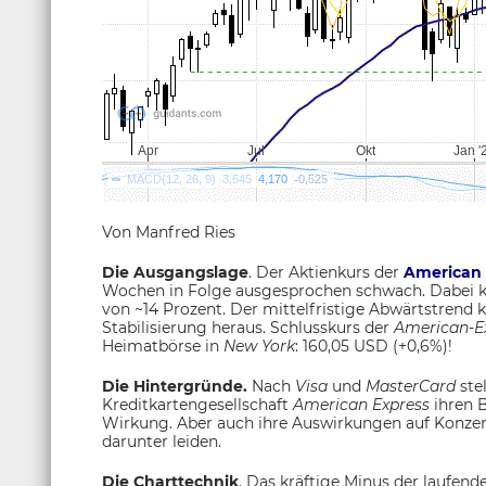
Von Manfred Ries
Die Ausgangslage
. Der Aktienkurs der
American 
Wochen in Folge ausgesprochen schwach. Dabei k
von ~14 Prozent. Der mittelfristige Abwärtstrend kö
Stabilisierung heraus. Schlusskurs der
American-E
Heimatbörse in
New York
: 160,05 USD (+0,6%)!
Die Hintergründe.
Nach
Visa
und
MasterCard
ste
Kreditkartengesellschaft
American Express
ihren B
Wirkung. Aber auch ihre Auswirkungen auf Konze
darunter leiden.
Die Charttechnik
. Das kräftige Minus der laufe