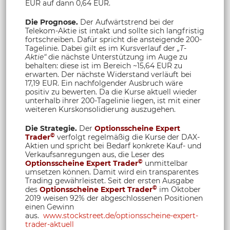
EUR auf dann 0,64 EUR.
Die Prognose.
Der Aufwärtstrend bei der
Telekom-Aktie ist intakt und sollte sich langfristig
fortschreiben. Dafür spricht die ansteigende 200-
Tagelinie. Dabei gilt es im Kursverlauf der
„T-
Aktie“
die nächste Unterstützung im Auge zu
behalten: diese ist im Bereich ~15,64 EUR zu
erwarten. Der nächste Widerstand verläuft bei
17,19 EUR. Ein nachfolgender Ausbruch wäre
positiv zu bewerten. Da die Kurse aktuell wieder
unterhalb ihrer 200-Tagelinie liegen, ist mit einer
weiteren Kurskonsolidierung auszugehen.
Die Strategie.
Der
Optionsscheine Expert
©
Trader
verfolgt regelmäßig die Kurse der DAX-
Aktien und spricht bei Bedarf konkrete Kauf- und
Verkaufsanregungen aus, die Leser des
©
Optionsscheine Expert Trader
unmittelbar
umsetzen können. Damit wird ein transparentes
Trading gewährleistet. Seit der ersten Ausgabe
©
des
Optionsscheine Expert Trader
im Oktober
2019 weisen 92% der abgeschlossenen Positionen
einen Gewinn
aus.
www.stockstreet.de/optionsscheine-expert-
trader-aktuell