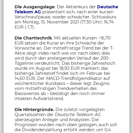
Die Ausgangslage
. Der Aktienkurs der
Deutsche
Telekom AG
präsentiert sich, nach einer kurzen
Verschnaufpause, wieder schwächer. Schlusskurs
am Montag, 15. November 2021 (17:30 Uhr): 16,74
EUR (-1,7).
Die Charttechnik
. Mit aktuellen Kursen ~16,70
EUR setzen die Kurse an ihre Schwäche der
Vorwoche an. Der mittelfristige Trend bei der T-
Aktie zeigt indes nach wie vor nach oben; dies
wird durch den ansteigenden Verlauf der
200-
Tagelinie
verdeutlicht. Das bisherige Jahreshoch
wurde im August bei 18,92 EUR markiert; das
bisherige Jahrestief findet sich im Februar bei
14,60 EUR. Der
MACD
-Trendfolgeindikator auf
wöchentlicher Kursbasis – dieser legt Zeugnis
vom mittelfristigen Trendverhalten des
Basiswertes ab – bestätigt den noch immer
intakten Aufwärtstrend.
Die Hintergründe.
Die zuletzt vorgelegten
Quartalszahlen der
Deutsche Telekom AG
überzeugten Anleger und Analysten. Die
Prognosen wurden nach oben gezogen; auch soll
die Dividendenzahlung erhöht werden: um 0,4