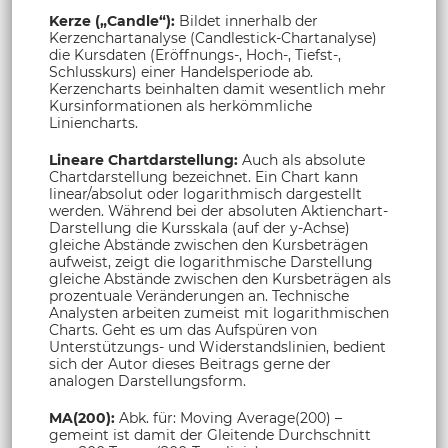
Kerze („Candle“):
Bildet innerhalb der
Kerzenchartanalyse (Candlestick-Chartanalyse)
die Kursdaten (Eröffnungs-, Hoch-, Tiefst-,
Schlusskurs) einer Handelsperiode ab.
Kerzencharts beinhalten damit wesentlich mehr
Kursinformationen als herkömmliche
Liniencharts.
Lineare Chartdarstellung:
Auch als absolute
Chartdarstellung bezeichnet. Ein Chart kann
linear/absolut oder logarithmisch dargestellt
werden. Während bei der absoluten Aktienchart-
Darstellung die Kursskala (auf der y-Achse)
gleiche Abstände zwischen den Kursbeträgen
aufweist, zeigt die logarithmische Darstellung
gleiche Abstände zwischen den Kursbeträgen als
prozentuale Veränderungen an. Technische
Analysten arbeiten zumeist mit logarithmischen
Charts. Geht es um das Aufspüren von
Unterstützungs- und Widerstandslinien, bedient
sich der Autor dieses Beitrags gerne der
analogen Darstellungsform.
MA(200):
Abk. für: Moving Average(200) –
gemeint ist damit der Gleitende Durchschnitt