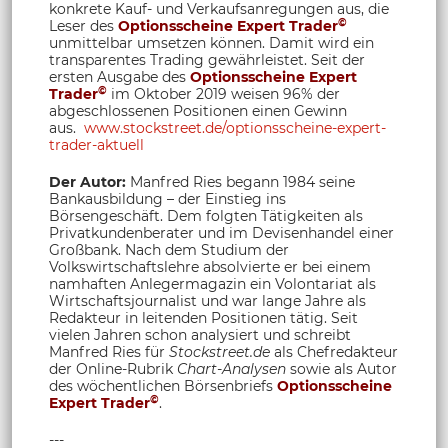
konkrete Kauf- und Verkaufsanregungen aus, die
©
Leser des
Optionsscheine Expert Trader
unmittelbar umsetzen können. Damit wird ein
transparentes Trading gewährleistet. Seit der
ersten Ausgabe des
Optionsscheine Expert
©
Trader
im Oktober 2019 weisen 96% der
abgeschlossenen Positionen einen Gewinn
aus.
www.stockstreet.de/optionsscheine-expert-
trader-aktuell
Der Autor:
Manfred Ries begann 1984 seine
Bankausbildung – der Einstieg ins
Börsengeschäft. Dem folgten Tätigkeiten als
Privatkundenberater und im Devisenhandel einer
Großbank. Nach dem Studium der
Volkswirtschaftslehre absolvierte er bei einem
namhaften Anlegermagazin ein Volontariat als
Wirtschaftsjournalist und war lange Jahre als
Redakteur in leitenden Positionen tätig. Seit
vielen Jahren schon analysiert und schreibt
Manfred Ries für
Stockstreet.de
als Chefredakteur
der Online-Rubrik
Chart-Analysen
sowie als Autor
des wöchentlichen Börsenbriefs
Optionsscheine
©
Expert Trader
.
---