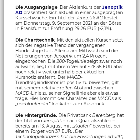
Die Ausgangslage
. Der Aktienkurs der
Jenoptik
AG
präsentiert sich aktuell in einer ausgeprägten
Kursschwäche. Ein Titel der
Jenoptik AG
kostet
am Donnerstag, 9. September 2021 an der Börse
in Frankfurt zur Eröffnung 29,26 EUR (-2,1%).
Die Charttechnik
. Mit den aktuellen Kursen setzt
sich der negative Trend der vergangenen
Handelstage fort. Alleine am Mittwoch sind die
Notierungen von
Jenoptik
um 2,4 Prozent
eingebrochen. Die
200-Tagelinie
zeigt zwar noch
aufwärts, liegt mit ihrem Verlauf ~26,35 EUR aber
noch relativ weit unterhalb der aktuellen
Kursnotiz entfernt. Der
MACD
-
Trendfolgeindikator ist positiv zu bewerten, gilt
mit seinem relativ großen Abstand zwischen
MACD
-Linie zu seiner Signallinie aber als etwas
träge. Hier kommt der Charakter des
MACD
s als
„nachlaufender“
Indikator zum Ausdruck.
Die Hintergründe.
Die Privatbank
Berenberg
hat
die Titel von
Jenoptik
– nach Quartalszahlen –
bereits am 13. August mit
„Kaufen“
bewertet bei
einem
Target
von 37 EUR.
„Der
Technologiekonzern hat die Erwartungen erfüllt“
,