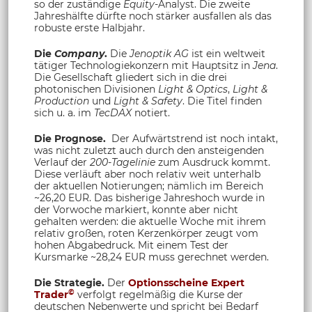
so der zuständige
Equity
-Analyst. Die zweite
Jahreshälfte dürfte noch stärker ausfallen als das
robuste erste Halbjahr.
Die
Company
.
Die
Jenoptik AG
ist ein weltweit
tätiger Technologiekonzern mit Hauptsitz in
Jena
.
Die Gesellschaft gliedert sich in die drei
photonischen Divisionen
Light & Optics
,
Light &
Production
und
Light & Safety
. Die Titel finden
sich u. a. im
TecDAX
notiert.
Die Prognose.
Der Aufwärtstrend ist noch intakt,
was nicht zuletzt auch durch den ansteigenden
Verlauf der
200-Tagelinie
zum Ausdruck kommt.
Diese verläuft aber noch relativ weit unterhalb
der aktuellen Notierungen; nämlich im Bereich
~26,20 EUR. Das bisherige Jahreshoch wurde in
der Vorwoche markiert, konnte aber nicht
gehalten werden: die aktuelle Woche mit ihrem
relativ großen, roten Kerzenkörper zeugt vom
hohen Abgabedruck. Mit einem Test der
Kursmarke ~28,24 EUR muss gerechnet werden.
Die Strategie.
Der
Optionsscheine Expert
©
Trader
verfolgt regelmäßig die Kurse der
deutschen Nebenwerte und spricht bei Bedarf