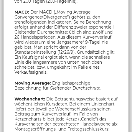
von 200 Tagen (200-Tagelinie).
MACD:
Der MACD („Moving Average
Convergence/Divergence”) gehört zu den
trendfolgenden Indikatoren. Seine Berechnung
erfolgt anhand der Differenz zweier exponentiell
Gleitender Durchschnitte; üblich sind zwölf und
26 Handelsperioden. Aus diesem Kurvenverlauf
wird wiederum eine „langsamere“ 9-Tagelinie
gebildet. Man spricht dann von der
Standardeinstellung (12/26/9). Grundsätzlich gilt:
Ein Kaufsignal ergibt sich, wenn die schnellere
Linie die langsamere von unten nach oben
schneidet, bzw. umgekehrt im Falle eines
Verkaufssignals.
Moving Average:
Englischsprachige
Bezeichnung für
Gleitender Durchschnitt.
Wochenchart:
Die Betrachtungsweise basiert auf
wöchentlichen Kursdaten. Bei einem Linienchart
liefert der jeweilige Wochenschlusskurs seinen
Beitrag zum Kurvenverlauf. Im Falle von
Kerzencharts bildet jede Kerze („Candle“) das
Kursverhalten der betrachteten Handelswoche ab:
Montagseröffnungs- und Freitagsschlusskurs;