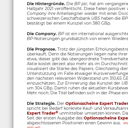
Die Hintergründe.
Die
BP plc.
hat am vergangenen
Halbjahr 2021 veröffentlicht. Diese fielen positiver
Company
ihre Anteilseigner wieder mit einer Div
schweizerischen Geschäftsbank
UBS
haben die
BP
bestätigt bei einem Kursziel von 380 GBp.
Die
Company
.
BP
ist ein international ausgericht
BP
-Notierungen grundsätzlich von einem Wiederer
Die Prognose.
Trotz der jüngsten Erholungsbestre
überkauft. Denn die Notierungen liegen nahe ihrer
etwa, dieser gibt das übergeordnete Trendverhalten
Aktie kostet derzeit also mehr als im Durchschnit
visualisiert die Stärke des Papiers. Gleichzeitig d
Unterstützung im Falle etwaiger Kursverwerfunge
den nächsten relevanten Widerstand um 310,65 GBp
einzuschätzen. Zur Erinnerung das Kursziel der
UB
um 304 GBp. Damit ruhen die aktuellen Kursbewe
Mehr noch: Die Titel befinden sich in der Phase ei
Die Strategie.
Der
Optionsscheine Expert Trade
spricht bei Bedarf konkrete Kauf- und Verkaufsan
©
Expert Trader
unmittelbar umsetzen können. Dami
Seit der ersten Ausgabe des
Optionsscheine Expe
abgeschlossenen Positionen einen Gewinn aus.
ww
aktuell