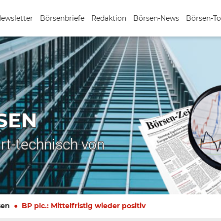
Newsletter
Börsenbriefe
Redaktion
Börsen-News
Börsen-To
SEN
rt-technisch von
sen
BP plc.: Mittelfristig wieder positiv