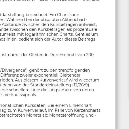
tdarstellung bezeichnet. Ein Chart kann
den. Während bei der absoluten Aktienchart-
he Abstände zwischen den Kursbeträgen aufweist,
tände zwischen den Kursbeträgen als prozentuale
 zumeist mit logarithmischen Charts. Geht es um
linien, bedient sich der Autor dieses Beitrags
 ist damit der Gleitende Durchschnitt von 200
Divergence”) gehört zu den trendfolgenden
Differenz zweier exponentiell Gleitender
erioden. Aus diesem Kurvenverlauf wird wiederum
t dann von der Standardeinstellung (12/26/9).
n die schnellere Linie die langsamere von unten
s Verkaufssignals.
monatlichen Kursdaten. Bei einem Linienchart
itrag zum Kurvenverlauf. Im Falle von Kerzencharts
s betrachteten Monats ab: Monatseröffnung und -