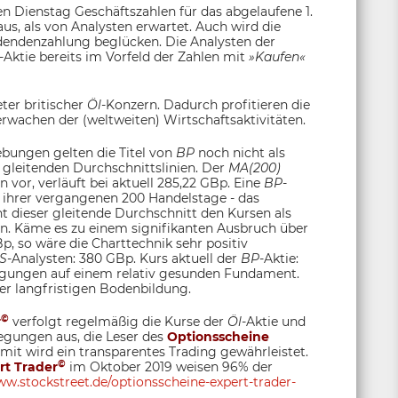
 Dienstag Geschäftszahlen für das abgelaufene 1.
 aus, als von Analysten erwartet. Auch wird die
idendenzahlung beglücken. Die Analysten der
-Aktie bereits im Vorfeld der Zahlen mit
»Kaufen«
eter britischer
Öl
-Konzern. Dadurch profitieren die
wachen der (weltweiten) Wirtschaftsaktivitäten.
bungen gelten die Titel von
BP
noch nicht als
 gleitenden Durchschnittslinien. Der
MA(200)
 vor, verläuft bei aktuell 285,22 GBp. Eine
BP
-
t ihrer vergangenen 200 Handelstage - das
ient dieser gleitende Durchschnitt den Kursen als
n. Käme es zu einem signifikanten Ausbruch über
, so wäre die Charttechnik sehr positiv
S
-Analysten: 380 GBp. Kurs aktuell der
BP
-Aktie:
gungen auf einem relativ gesunden Fundament.
ner langfristigen Bodenbildung.
©
r
verfolgt regelmäßig die Kurse der
Öl
-Aktie und
regungen aus, die Leser des
Optionsscheine
t wird ein transparentes Trading gewährleistet.
©
rt Trader
im Oktober 2019 weisen 96% der
w.stockstreet.de/optionsscheine-expert-trader-