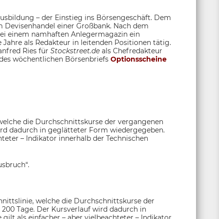
sbildung – der Einstieg ins Börsengeschäft. Dem
 im Devisenhandel einer Großbank. Nach dem
 bei einem namhaften Anlegermagazin ein
 Jahre als Redakteur in leitenden Positionen tätig.
anfred Ries für
Stockstreet.de
als Chefredakteur
 des wöchentlichen Börsenbriefs
Optionsscheine
 welche die Durchschnittskurse der vergangenen
ird dadurch in geglätteter Form wiedergegeben.
chteter – Indikator innerhalb der Technischen
usbruch“.
nittslinie, welche die Durchschnittskurse der
 200 Tage. Der Kursverlauf wird dadurch in
ilt als einfacher – aber vielbeachteter – Indikator