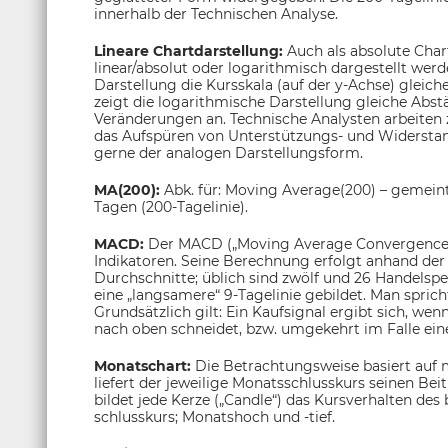
innerhalb der Technischen Analyse.
Lineare Chartdarstellung:
Auch als absolute Char
linear/absolut oder logarithmisch dargestellt wer
Darstellung die Kursskala (auf der y-Achse) gleic
zeigt die logarithmische Darstellung gleiche Abs
Veränderungen an. Technische Analysten arbeiten
das Aufspüren von Unterstützungs- und Widerstands
gerne der analogen Darstellungsform.
MA(200):
Abk. für: Moving Average(200) – gemeint
Tagen (200-Tagelinie).
MACD:
Der MACD („Moving Average Convergence/
Indikatoren. Seine Berechnung erfolgt anhand der 
Durchschnitte; üblich sind zwölf und 26 Handelsp
eine „langsamere“ 9-Tagelinie gebildet. Man sprich
Grundsätzlich gilt: Ein Kaufsignal ergibt sich, wen
nach oben schneidet, bzw. umgekehrt im Falle eine
Monatschart:
Die Betrachtungsweise basiert auf 
liefert der jeweilige Monatsschlusskurs seinen Be
bildet jede Kerze („Candle“) das Kursverhalten de
schlusskurs; Monatshoch und -tief.