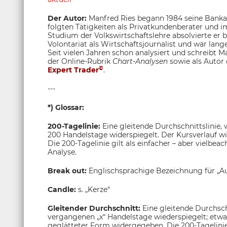
Der Autor:
Manfred Ries begann 1984 seine Bankau
folgten Tätigkeiten als Privatkundenberater und
Studium der Volkswirtschaftslehre absolvierte er
Volontariat als Wirtschaftsjournalist und war lange
Seit vielen Jahren schon analysiert und schreibt M
der Online-Rubrik
Chart-Analysen
sowie als Autor
©
Expert Trader
.
---
*) Glossar:
200-Tagelinie:
Eine gleitende Durchschnittslinie,
200 Handelstage widerspiegelt. Der Kursverlauf w
Die 200-Tagelinie gilt als einfacher – aber vielbea
Analyse.
Break out:
Englischsprachige Bezeichnung für „A
Candle:
s. „Kerze“
Gleitender Durchschnitt:
Eine gleitende Durchsch
vergangenen „x“ Handelstage wiederspiegelt; etwa
geglätteter Form widergegeben. Die 200-Tagelinie g