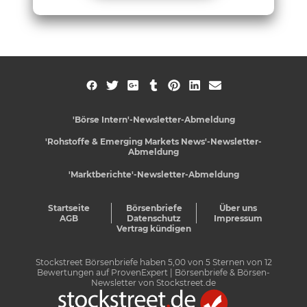
'Börse Intern'-Newsletter-Abmeldung
'Rohstoffe & Emerging Markets News'-Newsletter-
Abmeldung
'Marktberichte'-Newsletter-Abmeldung
Startseite
Börsenbriefe
Über uns
AGB
Datenschutz
Impressum
Vertrag kündigen
Stockstreet Börsenbriefe
haben
5,00
von
5
Sternen von
12
Bewertungen auf
ProvenExpert
| Börsenbriefe & Börsen-
Newsletter von Stockstreet.de