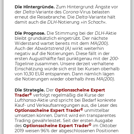
Die Hintergründe.
Zum Hintergrund: Ängste vor
der
Delta
-Variante des
Corona
-Virus belasten
erneut die Reisebranche. Die
Delta
-Variante hält
damit auch die
DLH
-Notierung
»in Schach«
.
Die Prognose.
Die Stimmung bei der
DLH
-Aktie
bleibt grundsätzlich eingetrübt. Der nächste
Widerstand wartet bereits mit dem
MA(200)
.
Auch der
Abwärtstrend (A)
wirkt weiterhin
negativ auf die Notierungen. Diese fällt in der
ersten Augusthälfte fast punktgenau mit der
200-
Tagelinie
zusammen. Unsere derzeit verhaltene
Einschätzung würde sich erst bei Kursen oberhalb
von 10,30 EUR entspannen. Dann nämlich lägen
die Notierungen wieder oberhalb ihres
MA(200)
.
Die Strategie.
Der
Optionsscheine Expert
©
Trader
verfolgt regelmäßig die Kurse der
Lufthansa
-Aktie und spricht bei Bedarf konkrete
Kauf- und Verkaufsanregungen aus, die Leser des
©
Optionsscheine Expert Trader
unmittelbar
umsetzen können. Damit wird ein transparentes
Trading gewährleistet. Seit der ersten Ausgabe
©
des
O
ptionsscheine Expert Trader
im Oktober
2019 weisen 96% der abgeschlossenen Positionen