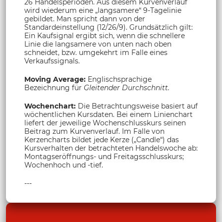
26 Handelsperioden. Aus diesem Kurvenverlauf
wird wiederum eine „langsamere“ 9-Tagelinie
gebildet. Man spricht dann von der
Standardeinstellung (12/26/9). Grundsätzlich gilt:
Ein Kaufsignal ergibt sich, wenn die schnellere
Linie die langsamere von unten nach oben
schneidet, bzw. umgekehrt im Falle eines
Verkaufssignals.
Moving Average:
Englischsprachige
Bezeichnung für
Gleitender Durchschnitt.
Wochenchart:
Die Betrachtungsweise basiert auf
wöchentlichen Kursdaten. Bei einem Linienchart
liefert der jeweilige Wochenschlusskurs seinen
Beitrag zum Kurvenverlauf. Im Falle von
Kerzencharts bildet jede Kerze („Candle“) das
Kursverhalten der betrachteten Handelswoche ab:
Montagseröffnungs- und Freitagsschlusskurs;
Wochenhoch und -tief.
---