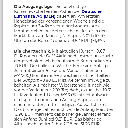
Die Ausgangslage
. Die kurzfristige
Kursschwäche bei den Aktien der
Deutsche
Lufthansa AG (DLH)
dauert an. Am letzten
Handelstag der vergangenen Woche sind die
Papiere um 3,4 Prozent eingebrochen. Am
Montag gehen die Anteilsscheine fester in den
Markt. Kurs am Montag, 2. August 2021 (10:40
Uhr) an der Börse
Frankfurt
: 9,67 EUR (+1,3%).
Die Charttechnik
. Mit aktuellen Kursen ~9,67
EUR notiert die
DLH
-Aktie noch immer unterhalb
der psychologisch bedeutsamen Kursmarke von
10 EUR. Die bullische Wochenkerze von Anfang
Juni mit einem
Break-out
-Versuch über den
MA(200)
konnte ihr Versprechen nicht einhalten.
Der
Support
~8,80 EUR ist weiterhin im Auge zu
behalten. Als nächster Widerstand gilt nach wie
vor der Verlauf der
200-Tagelinie
, aktuell bei 10,31
EUR verlaufend. Dieser
MA(200)
strebt aufwärts
und spricht damit auch Anfang August von
einem intakten, mittelfristigen Aufwärtstrend.
Das bisherige Jahreshoch wurde Anfang März bei
12,96 EUR markiert; das bisherige Jahrestief fand
sich Anfang Juni bei 9,21 EUR. Das bisherige
Allzeithoch lag im Jahre 2018 bei 31,26 EUR.