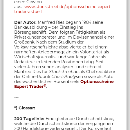
einen Gewinn
aus.
www.stockstreet.de/optionsscheine-expert-
trader-aktuell
Der Autor:
Manfred Ries begann 1984 seine
Bankausbildung – der Einstieg ins
Börsengeschäft. Dem folgten Tätigkeiten als
Privatkundenberater und im Devisenhandel einer
Großbank. Nach dem Studium der
Volkswirtschaftslehre absolvierte er bei einem
namhaften Anlegermagazin ein Volontariat als
Wirtschaftsjournalist und war lange Jahre als
Redakteur in leitenden Positionen tätig. Seit
vielen Jahren schon analysiert und schreibt
Manfred Ries für
Stockstreet.de
als Chefredakteur
der Online-Rubrik
Chart-Analysen
sowie als Autor
des wöchentlichen Börsenbriefs
Optionsscheine
©
Expert Trader
.
---
*) Glossar:
200-Tagelinie:
Eine gleitende Durchschnittslinie,
welche die Durchschnittskurse der vergangenen
200 Handelstage widerspiegelt. Der Kursverlauf