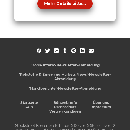
Mehr Details bitte...
'Börse Intern'-Newsletter-Abmeldung
'Rohstoffe & Emerging Markets News'-Newsletter-
Abmeldung
'Marktberichte'-Newsletter-Abmeldung
Startseite
Börsenbriefe
Über uns
AGB
Datenschutz
Impressum
Vertrag kündigen
Stockstreet Börsenbriefe
haben
5,00
von
5
Sternen von
12
Bewertungen auf
ProvenExpert
| Börsenbriefe & Börsen-