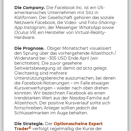
Die
Company
.
Die
Facebook Inc.
ist ein US-
amerikanisches Unternehmen mit Sitz in
Kalifornien
. Der Gesellschaft gehören das soziale
Netzwerk
Facebook
, die Video- und Foto-
Sharing-
App
Instagram
, der Messenger
WhatsApp
sowie
Oculus VR
, ein Hersteller von
Virtual-Reality
-
Hardware.
Die Prognose.
Obiger Monatschart visualisiert
den Sprung über das vorhergehende Allzeithoch /
Widerstand bei ~305 USD Ende April (wir
berichteten). Die zuvor gesehene
Seitwärtsbewegung ist damit
ad acta
gelegt.
Gleichzeitig sind mehrere
Unterstützungsbereiche auszumachen, bei denen
die
Facebook
-Notierungen – im Falle etwaiger
Kursverwerfungen – wieder nach oben drehen
könnten. Wir bezeichnen Facebook als einen
trendstarken Wert aus der
Nasdaq
-Familie auf
Allzeithoch. Der positive Kursverlauf sollte sich
fortschreiben; Anleger sollten jedoch die
Schlüsselmarken im Auge behalten.
Die Strategie.
Der
Optionsscheine Expert
©
Trader
verfolgt regelmäßig die Kurse der