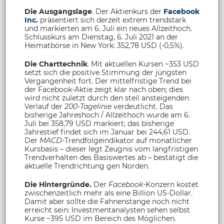
Die Ausgangslage
. Der Aktienkurs der
Facebook
Inc.
präsentiert sich derzeit extrem trendstark
und markierten am 6. Juli ein neues Allzeithoch.
Schlusskurs am Dienstag, 6. Juli 2021 an der
Heimatbörse in New York: 352,78 USD (-0,5%).
Die Charttechnik
. Mit aktuellen Kursen ~353 USD
setzt sich die positive Stimmung der jüngsten
Vergangenheit fort. Der mittelfristige Trend bei
der Facebook-Aktie zeigt klar nach oben; dies
wird nicht zuletzt durch den steil ansteigenden
Verlauf der
200-Tagelinie
verdeutlicht. Das
bisherige Jahreshoch / Allzeithoch wurde am 6.
Juli bei 358,79 USD markiert; das bisherige
Jahrestief findet sich im Januar bei 244,61 USD.
Der
MACD
-Trendfolgeindikator auf monatlicher
Kursbasis – dieser legt Zeugnis vom langfristigen
Trendverhalten des Basiswertes ab – bestätigt die
aktuelle Trendrichtung gen Norden.
Die Hintergründe.
Der
Facebook
-Konzern kostet
zwischenzeitlich mehr als eine Billion US-Dollar.
Damit aber sollte die Fahnenstange noch nicht
erreicht sein: Investmentanalysten sehen selbst
Kurse ~395 USD im Bereich des Möglichen.