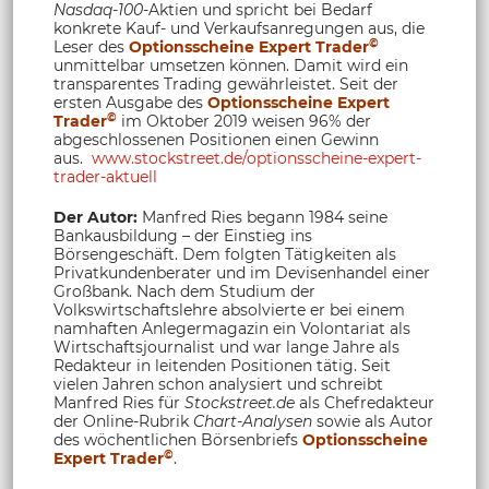
Nasdaq-100
-Aktien und spricht bei Bedarf
konkrete Kauf- und Verkaufsanregungen aus, die
©
Leser des
Optionsscheine Expert Trader
unmittelbar umsetzen können. Damit wird ein
transparentes Trading gewährleistet. Seit der
ersten Ausgabe des
Optionsscheine Expert
©
Trader
im Oktober 2019 weisen 96% der
abgeschlossenen Positionen einen Gewinn
aus.
www.stockstreet.de/optionsscheine-expert-
trader-aktuell
Der Autor:
Manfred Ries begann 1984 seine
Bankausbildung – der Einstieg ins
Börsengeschäft. Dem folgten Tätigkeiten als
Privatkundenberater und im Devisenhandel einer
Großbank. Nach dem Studium der
Volkswirtschaftslehre absolvierte er bei einem
namhaften Anlegermagazin ein Volontariat als
Wirtschaftsjournalist und war lange Jahre als
Redakteur in leitenden Positionen tätig. Seit
vielen Jahren schon analysiert und schreibt
Manfred Ries für
Stockstreet.de
als Chefredakteur
der Online-Rubrik
Chart-Analysen
sowie als Autor
des wöchentlichen Börsenbriefs
Optionsscheine
©
Expert Trader
.